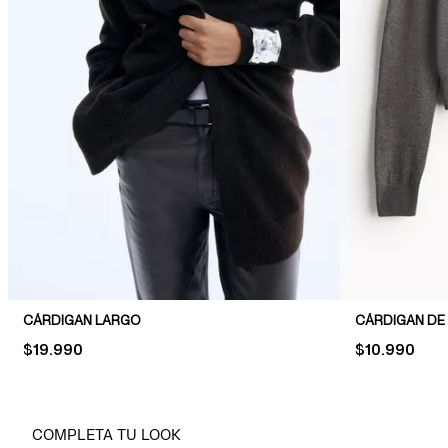
CÁRDIGAN LARGO
CÁRDIGAN DE
PRICE:
$19.990
PRICE:
$10.990
COMPLETA TU LOOK