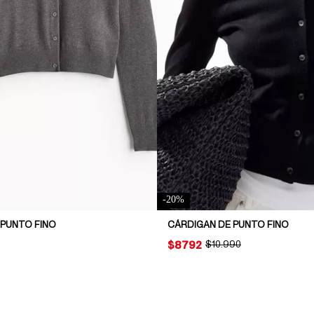
-
20
%
 PUNTO FINO
CÁRDIGAN DE PUNTO FINO
PRICE:
$8792
ORIGINAL PRICE:
$10.990