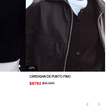
-
20
%
CÁRDIGAN DE PUNTO FINO
PRICE:
$8792
ORIGINAL PRICE:
$10.990