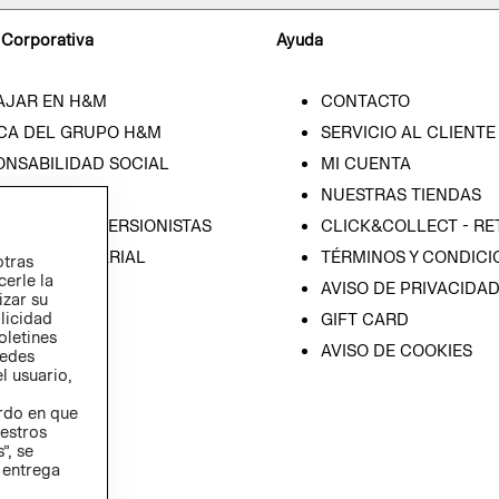
 Corporativa
Ayuda
AJAR EN H&M
CONTACTO
CA DEL GRUPO H&M
SERVICIO AL CLIENTE
ONSABILIDAD SOCIAL
MI CUENTA
SA
NUESTRAS TIENDAS
IÓN CON INVERSIONISTAS
CLICK&COLLECT - RE
ICA EMPRESARIAL
TÉRMINOS Y CONDICI
otras
cerle la
AVISO DE PRIVACIDA
izar su
blicidad
GIFT CARD
oletines
AVISO DE COOKIES
redes
l usuario,
erdo en que
estros
”, se
 entrega