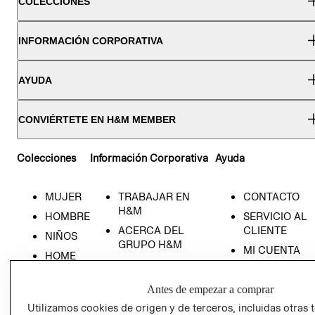
COLECCIONES
INFORMACIÓN CORPORATIVA
AYUDA
CONVIÉRTETE EN H&M MEMBER
Colecciones
Información Corporativa
Ayuda
MUJER
TRABAJAR EN
CONTACTO
H&M
HOMBRE
SERVICIO AL
ACERCA DEL
CLIENTE
NIÑOS
GRUPO H&M
MI CUENTA
HOME
RESPONSABILIDAD
NUESTRAS
SOCIAL
TIENDAS
Antes de empezar a comprar
PRENSA
CLICK&COLL
Utilizamos cookies de origen y de terceros, incluidas otras 