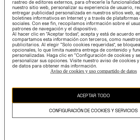
RELACIÓN CON
- RETIRO EN
rastreo de editores externos, para ofrecerle la funcionalid
INVERSIONISTAS
TIENDA
nuestro sitio web, personalizar su experiencia de usuario, rea
entregar publicidad personalizada en nuestros sitios web, a
POLÍTICA
TÉRMINOS Y
boletines informativos en Internet y a través de plataformas
EMPRESARIAL
CONDICIONE
sociales. Con ese fin, recopilamos información sobre el usua
patrones de navegación y el dispositivo.
AVISO DE
Al hacer clic en “Aceptar todas”, acepta y está de acuerdo e
PRIVACIDAD
compartamos esta información con terceros, como nuestros
publicitarios. Al elegir “Solo cookies requeridas”, se bloque
GIFT CARD
opcionales, lo que limita nuestra entrega de contenido y fu
AVISO DE
personalizadas. Haga clic en “Configuración de cookies y se
personalizar sus opciones. Visite nuestro aviso de cookies 
COOKIES
de datos para obtener más información.
Aviso de cookies y uso compartido de datos
ACEPTAR TODO
Chile ($)
CONFIGURACIÓN DE COOKIES Y SERVICIOS
CAMBIAR REGIÓN