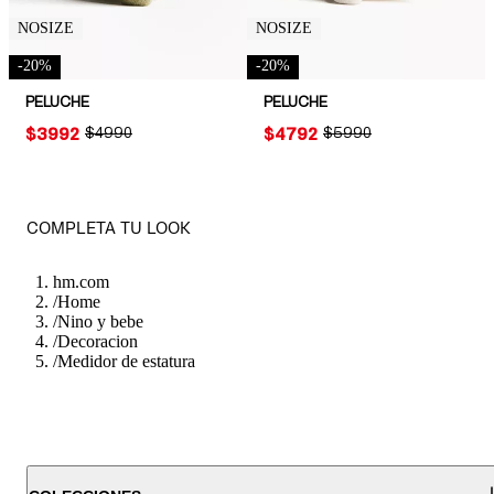
NOSIZE
NOSIZE
-
20
%
-
20
%
PELUCHE
PELUCHE
PRICE:
$3992
ORIGINAL PRICE:
$4990
PRICE:
$4792
ORIGINAL PRICE:
$5990
COMPLETA TU LOOK
hm.com
/
Home
/
Nino y bebe
/
Decoracion
/
Medidor de estatura