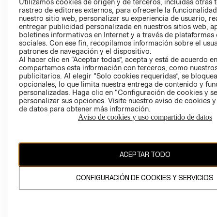
CLICK&COLL
Utilizamos cookies de origen y de terceros, incluidas otras 
rastreo de editores externos, para ofrecerle la funcionalid
RELACIÓN CON
- RETIRO EN
nuestro sitio web, personalizar su experiencia de usuario, rea
INVERSIONISTAS
TIENDA
entregar publicidad personalizada en nuestros sitios web, a
POLÍTICA
TÉRMINOS Y
boletines informativos en Internet y a través de plataformas
sociales. Con ese fin, recopilamos información sobre el usua
EMPRESARIAL
CONDICIONE
patrones de navegación y el dispositivo.
AVISO DE
Al hacer clic en “Aceptar todas”, acepta y está de acuerdo e
PRIVACIDAD
compartamos esta información con terceros, como nuestros
publicitarios. Al elegir “Solo cookies requeridas”, se bloque
GIFT CARD
opcionales, lo que limita nuestra entrega de contenido y fu
personalizadas. Haga clic en “Configuración de cookies y se
AVISO DE
personalizar sus opciones. Visite nuestro aviso de cookies 
COOKIES
de datos para obtener más información.
Aviso de cookies y uso compartido de datos
ACEPTAR TODO
Chile ($)
CONFIGURACIÓN DE COOKIES Y SERVICIOS
CAMBIAR REGIÓN