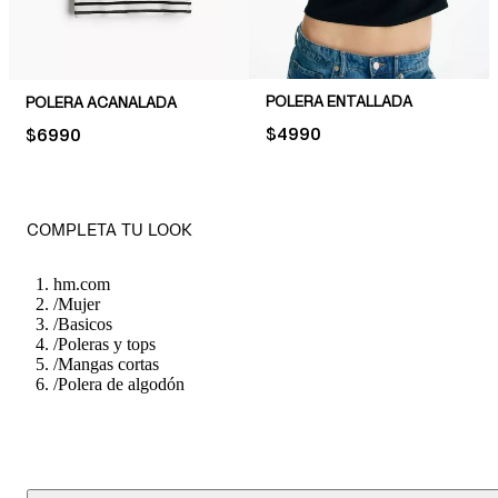
POLERA ENTALLADA
POLERA ACANALADA
PRICE:
$4990
PRICE:
$6990
COMPLETA TU LOOK
hm.com
/
Mujer
/
Basicos
/
Poleras y tops
/
Mangas cortas
/
Polera de algodón