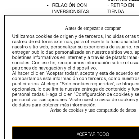
RELACIÓN CON
- RETIRO EN
INVERSIONISTAS
TIENDA
POLÍTICA
TÉRMINOS Y
EMPRESARIAL
CONDICIONE
Antes de empezar a comprar
AVISO DE
Utilizamos cookies de origen y de terceros, incluidas otras 
PRIVACIDAD
rastreo de editores externos, para ofrecerle la funcionalid
nuestro sitio web, personalizar su experiencia de usuario, rea
GIFT CARD
entregar publicidad personalizada en nuestros sitios web, a
boletines informativos en Internet y a través de plataformas
AVISO DE
sociales. Con ese fin, recopilamos información sobre el usua
COOKIES
patrones de navegación y el dispositivo.
Al hacer clic en “Aceptar todas”, acepta y está de acuerdo e
compartamos esta información con terceros, como nuestros
publicitarios. Al elegir “Solo cookies requeridas”, se bloque
opcionales, lo que limita nuestra entrega de contenido y fu
personalizadas. Haga clic en “Configuración de cookies y se
personalizar sus opciones. Visite nuestro aviso de cookies 
de datos para obtener más información.
Chile ($)
Aviso de cookies y uso compartido de datos
CAMBIAR REGIÓN
ACEPTAR TODO