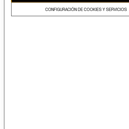
El contenido de esta página web está protegido por copyright y es
CONFIGURACIÓN DE COOKIES Y SERVICIOS
propiedad de H&M Hennes & Mauritz AB.