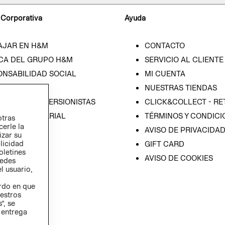
 Corporativa
Ayuda
AJAR EN H&M
CONTACTO
CA DEL GRUPO H&M
SERVICIO AL CLIENTE
ONSABILIDAD SOCIAL
MI CUENTA
SA
NUESTRAS TIENDAS
IÓN CON INVERSIONISTAS
CLICK&COLLECT - RE
ICA EMPRESARIAL
TÉRMINOS Y CONDICI
otras
cerle la
AVISO DE PRIVACIDA
izar su
blicidad
GIFT CARD
oletines
AVISO DE COOKIES
redes
l usuario,
erdo en que
estros
”, se
 entrega