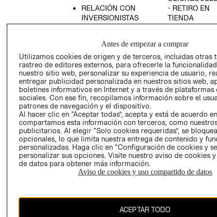
RELACIÓN CON
- RETIRO EN
INVERSIONISTAS
TIENDA
POLÍTICA
TÉRMINOS Y
EMPRESARIAL
CONDICIONE
Antes de empezar a comprar
AVISO DE
Utilizamos cookies de origen y de terceros, incluidas otras 
PRIVACIDAD
rastreo de editores externos, para ofrecerle la funcionalid
nuestro sitio web, personalizar su experiencia de usuario, rea
GIFT CARD
entregar publicidad personalizada en nuestros sitios web, a
boletines informativos en Internet y a través de plataformas
AVISO DE
sociales. Con ese fin, recopilamos información sobre el usua
COOKIES
patrones de navegación y el dispositivo.
Al hacer clic en “Aceptar todas”, acepta y está de acuerdo e
compartamos esta información con terceros, como nuestros
publicitarios. Al elegir “Solo cookies requeridas”, se bloque
opcionales, lo que limita nuestra entrega de contenido y fu
personalizadas. Haga clic en “Configuración de cookies y se
personalizar sus opciones. Visite nuestro aviso de cookies 
de datos para obtener más información.
Chile ($)
Aviso de cookies y uso compartido de datos
CAMBIAR REGIÓN
ACEPTAR TODO