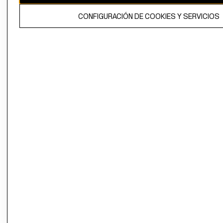
El contenido de esta página web está protegido por copyright y es
CONFIGURACIÓN DE COOKIES Y SERVICIOS
propiedad de H&M Hennes & Mauritz AB.