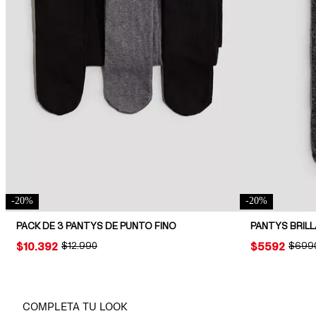
-
20
%
-
20
%
PACK DE 3 PANTYS DE PUNTO FINO
PANTYS BRIL
PRICE:
$10.392
ORIGINAL PRICE:
$12.990
PRICE:
$5592
ORIGI
$699
COMPLETA TU LOOK