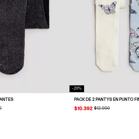
-
20
%
LANTES
PACK DE 2 PANTYS EN PUNTO F
NAL PRICE:
0
PRICE:
$10.392
ORIGINAL PRICE:
$12.990