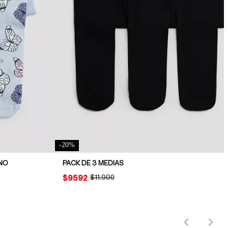
-
20
%
INO
PACK DE 3 MEDIAS
PRICE:
$9592
ORIGINAL PRICE:
$11.990