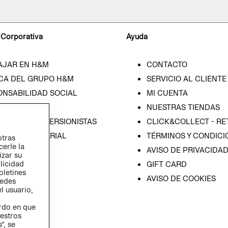
 Corporativa
Ayuda
AJAR EN H&M
CONTACTO
CA DEL GRUPO H&M
SERVICIO AL CLIENTE
ONSABILIDAD SOCIAL
MI CUENTA
SA
NUESTRAS TIENDAS
IÓN CON INVERSIONISTAS
CLICK&COLLECT - RE
ICA EMPRESARIAL
TÉRMINOS Y CONDICI
otras
cerle la
AVISO DE PRIVACIDA
izar su
blicidad
GIFT CARD
oletines
AVISO DE COOKIES
redes
l usuario,
erdo en que
estros
”, se