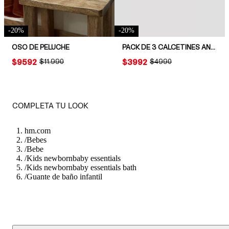
-
20
%
-
20
%
OSO DE PELUCHE
PACK DE 3 CALCETINES ANTIDESLIZANTES
PRICE:
$9592
ORIGINAL PRICE:
$11.990
PRICE:
$3992
ORIGINAL PRICE:
$4990
COMPLETA TU LOOK
hm.com
/
Bebes
/
Bebe
/
Kids newbornbaby essentials
/
Kids newbornbaby essentials bath
/
Guante de baño infantil