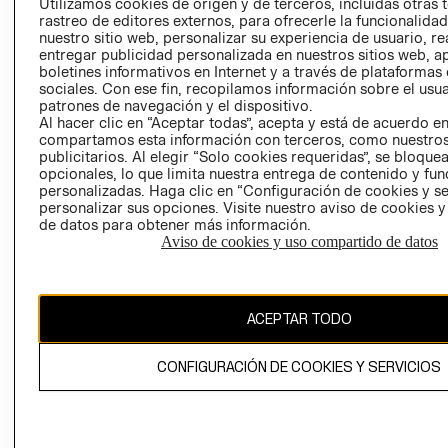
CLICK&COLL
Utilizamos cookies de origen y de terceros, incluidas otras 
rastreo de editores externos, para ofrecerle la funcionalid
RELACIÓN CON
- RETIRO EN
nuestro sitio web, personalizar su experiencia de usuario, rea
INVERSIONISTAS
TIENDA
entregar publicidad personalizada en nuestros sitios web, a
POLÍTICA
TÉRMINOS Y
boletines informativos en Internet y a través de plataformas
sociales. Con ese fin, recopilamos información sobre el usua
EMPRESARIAL
CONDICIONE
patrones de navegación y el dispositivo.
AVISO DE
Al hacer clic en “Aceptar todas”, acepta y está de acuerdo e
PRIVACIDAD
compartamos esta información con terceros, como nuestros
publicitarios. Al elegir “Solo cookies requeridas”, se bloque
GIFT CARD
opcionales, lo que limita nuestra entrega de contenido y fu
personalizadas. Haga clic en “Configuración de cookies y se
AVISO DE
personalizar sus opciones. Visite nuestro aviso de cookies 
COOKIES
de datos para obtener más información.
Aviso de cookies y uso compartido de datos
ACEPTAR TODO
Chile ($)
CONFIGURACIÓN DE COOKIES Y SERVICIOS
CAMBIAR REGIÓN