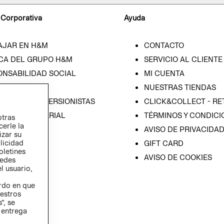
 Corporativa
Ayuda
AJAR EN H&M
CONTACTO
CA DEL GRUPO H&M
SERVICIO AL CLIENTE
ONSABILIDAD SOCIAL
MI CUENTA
SA
NUESTRAS TIENDAS
IÓN CON INVERSIONISTAS
CLICK&COLLECT - RE
ICA EMPRESARIAL
TÉRMINOS Y CONDICI
otras
cerle la
AVISO DE PRIVACIDA
izar su
blicidad
GIFT CARD
oletines
AVISO DE COOKIES
redes
l usuario,
erdo en que
estros
”, se
 entrega