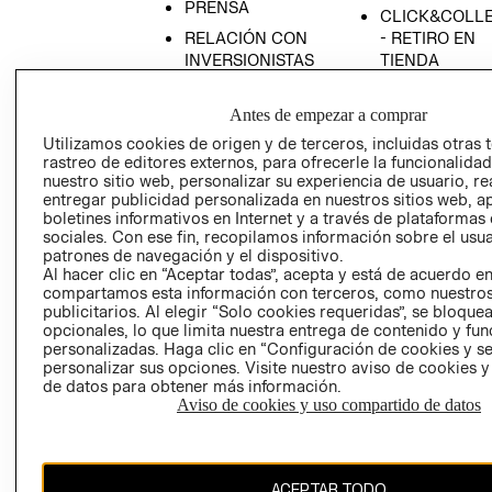
PRENSA
CLICK&COLL
RELACIÓN CON
- RETIRO EN
INVERSIONISTAS
TIENDA
POLÍTICA
TÉRMINOS Y
EMPRESARIAL
CONDICIONE
Antes de empezar a comprar
Utilizamos cookies de origen y de terceros, incluidas otras 
AVISO DE
rastreo de editores externos, para ofrecerle la funcionalid
PRIVACIDAD
nuestro sitio web, personalizar su experiencia de usuario, rea
GIFT CARD
entregar publicidad personalizada en nuestros sitios web, a
boletines informativos en Internet y a través de plataformas
AVISO DE
sociales. Con ese fin, recopilamos información sobre el usua
COOKIES
patrones de navegación y el dispositivo.
Al hacer clic en “Aceptar todas”, acepta y está de acuerdo e
compartamos esta información con terceros, como nuestros
publicitarios. Al elegir “Solo cookies requeridas”, se bloque
opcionales, lo que limita nuestra entrega de contenido y fu
personalizadas. Haga clic en “Configuración de cookies y se
personalizar sus opciones. Visite nuestro aviso de cookies 
de datos para obtener más información.
Chile ($)
Aviso de cookies y uso compartido de datos
CAMBIAR REGIÓN
ACEPTAR TODO