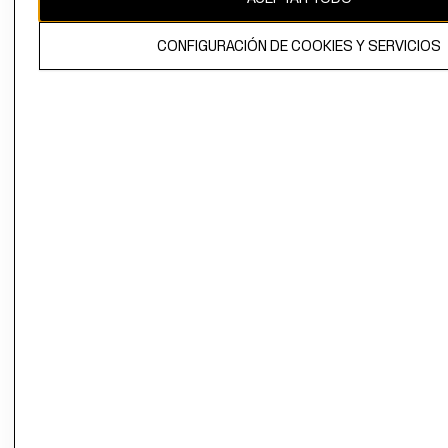
El contenido de esta página web está protegido por copyright y es
CONFIGURACIÓN DE COOKIES Y SERVICIOS
propiedad de H&M Hennes & Mauritz AB.