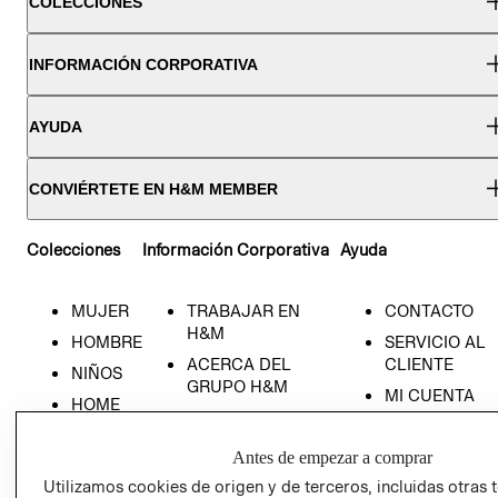
COLECCIONES
INFORMACIÓN CORPORATIVA
AYUDA
CONVIÉRTETE EN H&M MEMBER
Colecciones
Información Corporativa
Ayuda
MUJER
TRABAJAR EN
CONTACTO
H&M
HOMBRE
SERVICIO AL
ACERCA DEL
CLIENTE
NIÑOS
GRUPO H&M
MI CUENTA
HOME
RESPONSABILIDAD
NUESTRAS
SOCIAL
TIENDAS
Antes de empezar a comprar
PRENSA
CLICK&COLL
Utilizamos cookies de origen y de terceros, incluidas otras 