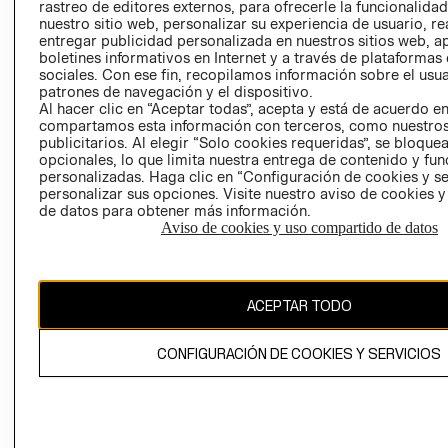
RELACIÓN CON
- RETIRO EN
rastreo de editores externos, para ofrecerle la funcionalid
INVERSIONISTAS
TIENDA
nuestro sitio web, personalizar su experiencia de usuario, rea
entregar publicidad personalizada en nuestros sitios web, a
POLÍTICA
TÉRMINOS Y
boletines informativos en Internet y a través de plataformas
EMPRESARIAL
CONDICIONE
sociales. Con ese fin, recopilamos información sobre el usua
patrones de navegación y el dispositivo.
AVISO DE
Al hacer clic en “Aceptar todas”, acepta y está de acuerdo e
PRIVACIDAD
compartamos esta información con terceros, como nuestros
publicitarios. Al elegir “Solo cookies requeridas”, se bloque
GIFT CARD
opcionales, lo que limita nuestra entrega de contenido y fu
AVISO DE
personalizadas. Haga clic en “Configuración de cookies y se
personalizar sus opciones. Visite nuestro aviso de cookies 
COOKIES
de datos para obtener más información.
Aviso de cookies y uso compartido de datos
ACEPTAR TODO
Chile ($)
CONFIGURACIÓN DE COOKIES Y SERVICIOS
CAMBIAR REGIÓN