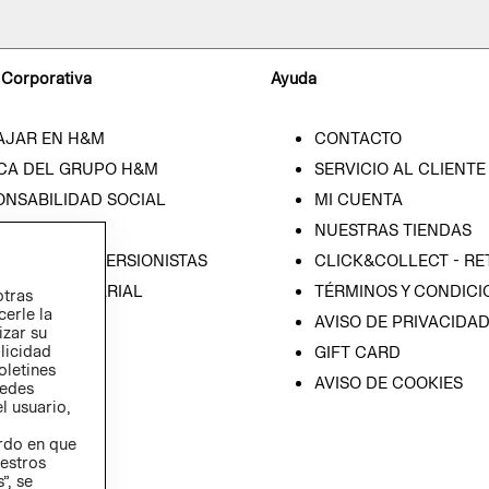
 Corporativa
Ayuda
AJAR EN H&M
CONTACTO
CA DEL GRUPO H&M
SERVICIO AL CLIENTE
ONSABILIDAD SOCIAL
MI CUENTA
SA
NUESTRAS TIENDAS
IÓN CON INVERSIONISTAS
CLICK&COLLECT - RE
ICA EMPRESARIAL
TÉRMINOS Y CONDICI
otras
cerle la
AVISO DE PRIVACIDA
izar su
blicidad
GIFT CARD
oletines
AVISO DE COOKIES
redes
l usuario,
erdo en que
estros
”, se