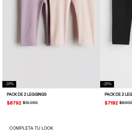
-
20
%
-
20
%
PACK DE 2 LEGGINGS
PACK DE 2 L
PRICE:
$8792
ORIGINAL PRICE:
$10.990
PRICE:
$7192
ORIGIN
$899
COMPLETA TU LOOK