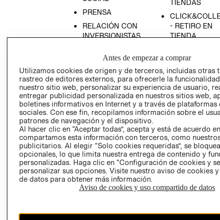
TIENDAS
PRENSA
CLICK&COLL
RELACIÓN CON
- RETIRO EN
INVERSIONISTAS
TIENDA
POLÍTICA
TÉRMINOS Y
Antes de empezar a comprar
EMPRESARIAL
CONDICIONE
Utilizamos cookies de origen y de terceros, incluidas otras 
AVISO DE
rastreo de editores externos, para ofrecerle la funcionalid
PRIVACIDAD
nuestro sitio web, personalizar su experiencia de usuario, rea
entregar publicidad personalizada en nuestros sitios web, a
GIFT CARD
boletines informativos en Internet y a través de plataformas
AVISO DE
sociales. Con ese fin, recopilamos información sobre el usua
COOKIES
patrones de navegación y el dispositivo.
Al hacer clic en “Aceptar todas”, acepta y está de acuerdo e
compartamos esta información con terceros, como nuestros
publicitarios. Al elegir “Solo cookies requeridas”, se bloque
opcionales, lo que limita nuestra entrega de contenido y fu
personalizadas. Haga clic en “Configuración de cookies y se
personalizar sus opciones. Visite nuestro aviso de cookies 
de datos para obtener más información.
Aviso de cookies y uso compartido de datos
Chile ($)
CAMBIAR REGIÓN