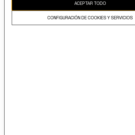
ACEPTAR TODO
CONFIGURACIÓN DE COOKIES Y SERVICIOS
El contenido de esta página web está protegido por copyright y es
propiedad de H&M Hennes & Mauritz AB.