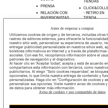
TIENDAS
PRENSA
CLICK&COLL
RELACIÓN CON
- RETIRO EN
INVERSIONISTAS
TIENDA
POLÍTICA
TÉRMINOS Y
Antes de empezar a comprar
EMPRESARIAL
CONDICIONE
Utilizamos cookies de origen y de terceros, incluidas otras 
AVISO DE
rastreo de editores externos, para ofrecerle la funcionalid
PRIVACIDAD
nuestro sitio web, personalizar su experiencia de usuario, rea
entregar publicidad personalizada en nuestros sitios web, a
GIFT CARD
boletines informativos en Internet y a través de plataformas
AVISO DE
sociales. Con ese fin, recopilamos información sobre el usua
COOKIES
patrones de navegación y el dispositivo.
Al hacer clic en “Aceptar todas”, acepta y está de acuerdo e
compartamos esta información con terceros, como nuestros
publicitarios. Al elegir “Solo cookies requeridas”, se bloque
opcionales, lo que limita nuestra entrega de contenido y fu
personalizadas. Haga clic en “Configuración de cookies y se
personalizar sus opciones. Visite nuestro aviso de cookies 
de datos para obtener más información.
Aviso de cookies y uso compartido de datos
Chile ($)
CAMBIAR REGIÓN