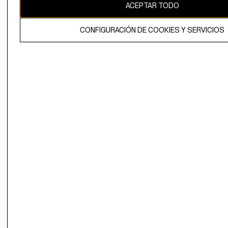
ACEPTAR TODO
CONFIGURACIÓN DE COOKIES Y SERVICIOS
El contenido de esta página web está protegido por copyright y es
propiedad de H&M Hennes & Mauritz AB.