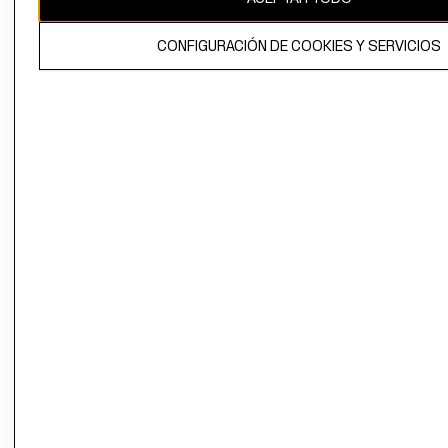
El contenido de esta página web está protegido por copyright y es
CONFIGURACIÓN DE COOKIES Y SERVICIOS
propiedad de H&M Hennes & Mauritz AB.