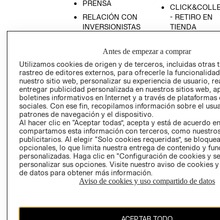
PRENSA
CLICK&COLL
RELACIÓN CON
- RETIRO EN
INVERSIONISTAS
TIENDA
POLÍTICA
TÉRMINOS Y
EMPRESARIAL
CONDICIONE
Antes de empezar a comprar
Utilizamos cookies de origen y de terceros, incluidas otras 
AVISO DE
rastreo de editores externos, para ofrecerle la funcionalid
PRIVACIDAD
nuestro sitio web, personalizar su experiencia de usuario, rea
GIFT CARD
entregar publicidad personalizada en nuestros sitios web, a
boletines informativos en Internet y a través de plataformas
AVISO DE
sociales. Con ese fin, recopilamos información sobre el usua
COOKIES
patrones de navegación y el dispositivo.
Al hacer clic en “Aceptar todas”, acepta y está de acuerdo e
compartamos esta información con terceros, como nuestros
publicitarios. Al elegir “Solo cookies requeridas”, se bloque
opcionales, lo que limita nuestra entrega de contenido y fu
personalizadas. Haga clic en “Configuración de cookies y se
personalizar sus opciones. Visite nuestro aviso de cookies 
de datos para obtener más información.
Chile ($)
Aviso de cookies y uso compartido de datos
CAMBIAR REGIÓN
ACEPTAR TODO