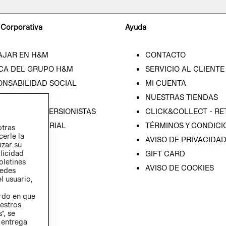
 Corporativa
Ayuda
AJAR EN H&M
CONTACTO
CA DEL GRUPO H&M
SERVICIO AL CLIENTE
ONSABILIDAD SOCIAL
MI CUENTA
SA
NUESTRAS TIENDAS
IÓN CON INVERSIONISTAS
CLICK&COLLECT - RE
ICA EMPRESARIAL
TÉRMINOS Y CONDICI
otras
cerle la
AVISO DE PRIVACIDA
izar su
blicidad
GIFT CARD
oletines
AVISO DE COOKIES
redes
l usuario,
erdo en que
estros
”, se
 entrega