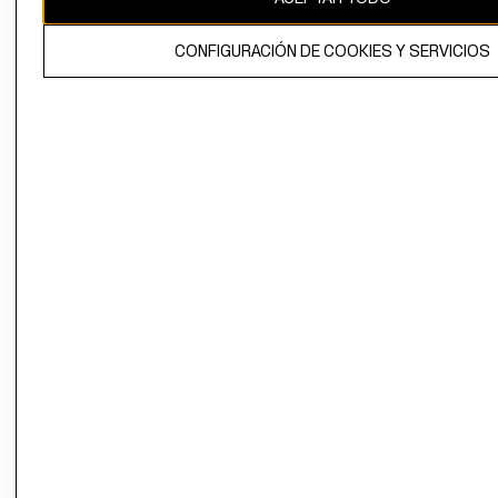
El contenido de esta página web está protegido por copyright y es
CONFIGURACIÓN DE COOKIES Y SERVICIOS
propiedad de H&M Hennes & Mauritz AB.