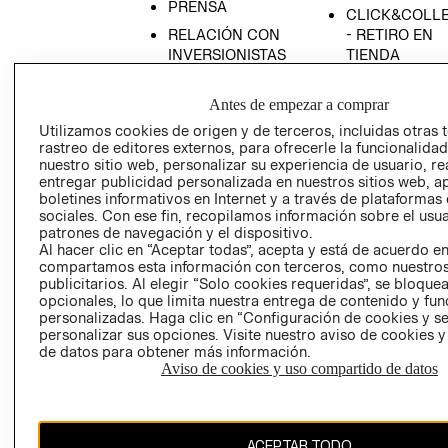
PRENSA
CLICK&COLL
RELACIÓN CON
- RETIRO EN
INVERSIONISTAS
TIENDA
POLÍTICA
TÉRMINOS Y
EMPRESARIAL
CONDICIONE
Antes de empezar a comprar
Utilizamos cookies de origen y de terceros, incluidas otras 
AVISO DE
rastreo de editores externos, para ofrecerle la funcionalid
PRIVACIDAD
nuestro sitio web, personalizar su experiencia de usuario, rea
GIFT CARD
entregar publicidad personalizada en nuestros sitios web, a
boletines informativos en Internet y a través de plataformas
AVISO DE
sociales. Con ese fin, recopilamos información sobre el usua
COOKIES
patrones de navegación y el dispositivo.
Al hacer clic en “Aceptar todas”, acepta y está de acuerdo e
compartamos esta información con terceros, como nuestros
publicitarios. Al elegir “Solo cookies requeridas”, se bloque
opcionales, lo que limita nuestra entrega de contenido y fu
personalizadas. Haga clic en “Configuración de cookies y se
personalizar sus opciones. Visite nuestro aviso de cookies 
de datos para obtener más información.
Chile ($)
Aviso de cookies y uso compartido de datos
CAMBIAR REGIÓN
ACEPTAR TODO