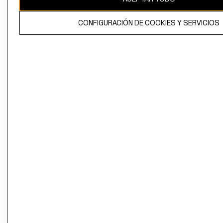
El contenido de esta página web está protegido por copyright y es
CONFIGURACIÓN DE COOKIES Y SERVICIOS
propiedad de H&M Hennes & Mauritz AB.