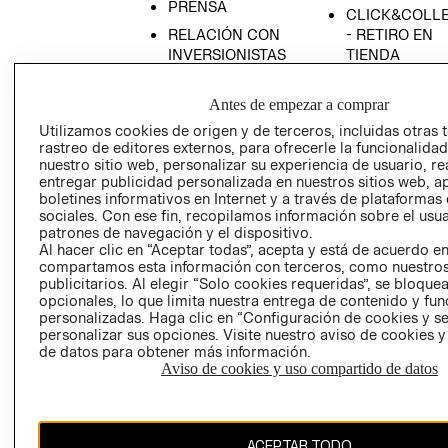
PRENSA
CLICK&COLL
RELACIÓN CON
- RETIRO EN
INVERSIONISTAS
TIENDA
POLÍTICA
TÉRMINOS Y
EMPRESARIAL
CONDICIONE
Antes de empezar a comprar
Utilizamos cookies de origen y de terceros, incluidas otras 
AVISO DE
rastreo de editores externos, para ofrecerle la funcionalid
PRIVACIDAD
nuestro sitio web, personalizar su experiencia de usuario, rea
GIFT CARD
entregar publicidad personalizada en nuestros sitios web, a
boletines informativos en Internet y a través de plataformas
AVISO DE
sociales. Con ese fin, recopilamos información sobre el usua
COOKIES
patrones de navegación y el dispositivo.
Al hacer clic en “Aceptar todas”, acepta y está de acuerdo e
compartamos esta información con terceros, como nuestros
publicitarios. Al elegir “Solo cookies requeridas”, se bloque
opcionales, lo que limita nuestra entrega de contenido y fu
personalizadas. Haga clic en “Configuración de cookies y se
personalizar sus opciones. Visite nuestro aviso de cookies 
de datos para obtener más información.
Chile ($)
Aviso de cookies y uso compartido de datos
CAMBIAR REGIÓN
ACEPTAR TODO