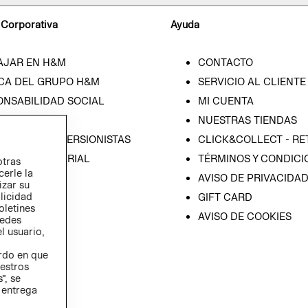
 Corporativa
Ayuda
AJAR EN H&M
CONTACTO
CA DEL GRUPO H&M
SERVICIO AL CLIENTE
ONSABILIDAD SOCIAL
MI CUENTA
SA
NUESTRAS TIENDAS
IÓN CON INVERSIONISTAS
CLICK&COLLECT - RE
ICA EMPRESARIAL
TÉRMINOS Y CONDICI
otras
cerle la
AVISO DE PRIVACIDA
izar su
blicidad
GIFT CARD
oletines
AVISO DE COOKIES
redes
l usuario,
erdo en que
estros
”, se
 entrega