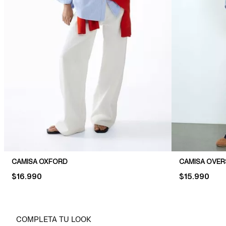
CAMISA OXFORD
CAMISA OVERS
PRICE:
$16.990
PRICE:
$15.990
COMPLETA TU LOOK