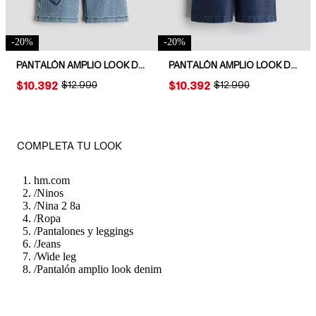
-
20
%
-
20
%
PANTALÓN AMPLIO LOOK DENIM
PANTALÓN AMPLIO LOOK DENIM
PRICE:
$10.392
ORIGINAL PRICE:
$12.990
PRICE:
$10.392
ORIGINAL PRICE:
$12.990
COMPLETA TU LOOK
hm.com
/
Ninos
/
Nina 2 8a
/
Ropa
/
Pantalones y leggings
/
Jeans
/
Wide leg
/
Pantalón amplio look denim