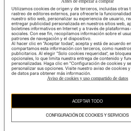
SOCIAL
Antes de empezar a comprar
TIENDAS
PRENSA
Utilizamos cookies de origen y de terceros, incluidas otras 
CLICK&COLL
rastreo de editores externos, para ofrecerle la funcionalid
RELACIÓN CON
- RETIRO EN
nuestro sitio web, personalizar su experiencia de usuario, rea
INVERSIONISTAS
TIENDA
entregar publicidad personalizada en nuestros sitios web, a
boletines informativos en Internet y a través de plataformas
POLÍTICA
TÉRMINOS Y
sociales. Con ese fin, recopilamos información sobre el usua
EMPRESARIAL
CONDICIONE
patrones de navegación y el dispositivo.
Al hacer clic en “Aceptar todas”, acepta y está de acuerdo e
AVISO DE
compartamos esta información con terceros, como nuestros
PRIVACIDAD
publicitarios. Al elegir “Solo cookies requeridas”, se bloque
opcionales, lo que limita nuestra entrega de contenido y fu
GIFT CARD
personalizadas. Haga clic en “Configuración de cookies y se
AVISO DE
personalizar sus opciones. Visite nuestro aviso de cookies 
COOKIES
de datos para obtener más información.
Aviso de cookies y uso compartido de datos
ACEPTAR TODO
Chile ($)
CONFIGURACIÓN DE COOKIES Y SERVICIOS
CAMBIAR REGIÓN