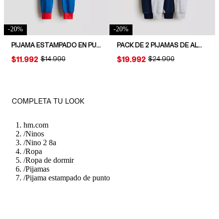
-
20
%
-
20
%
PIJAMA ESTAMPADO EN PUNTO DE ALGODÓN
PACK DE 2 PIJAMAS DE ALGODÓN CON ESTAMPADO
PRICE:
$11.992
ORIGINAL PRICE:
$14.990
PRICE:
$19.992
ORIGINAL PRICE:
$24.990
COMPLETA TU LOOK
hm.com
/
Ninos
/
Nino 2 8a
/
Ropa
/
Ropa de dormir
/
Pijamas
/
Pijama estampado de punto