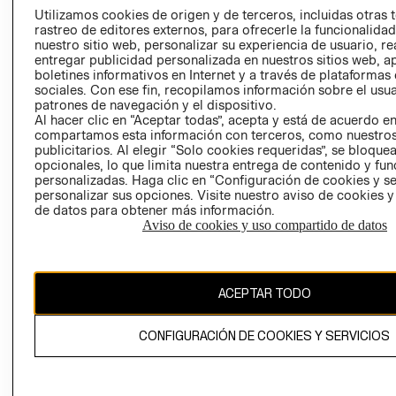
PRENSA
Utilizamos cookies de origen y de terceros, incluidas otras 
CLICK&COLL
rastreo de editores externos, para ofrecerle la funcionalid
RELACIÓN CON
- RETIRO EN
nuestro sitio web, personalizar su experiencia de usuario, rea
INVERSIONISTAS
TIENDA
entregar publicidad personalizada en nuestros sitios web, a
boletines informativos en Internet y a través de plataformas
POLÍTICA
TÉRMINOS Y
sociales. Con ese fin, recopilamos información sobre el usua
EMPRESARIAL
CONDICIONE
patrones de navegación y el dispositivo.
Al hacer clic en “Aceptar todas”, acepta y está de acuerdo e
AVISO DE
compartamos esta información con terceros, como nuestros
PRIVACIDAD
publicitarios. Al elegir “Solo cookies requeridas”, se bloque
GIFT CARD
opcionales, lo que limita nuestra entrega de contenido y fu
personalizadas. Haga clic en “Configuración de cookies y se
AVISO DE
personalizar sus opciones. Visite nuestro aviso de cookies 
COOKIES
de datos para obtener más información.
Aviso de cookies y uso compartido de datos
ACEPTAR TODO
Chile ($)
CONFIGURACIÓN DE COOKIES Y SERVICIOS
CAMBIAR REGIÓN