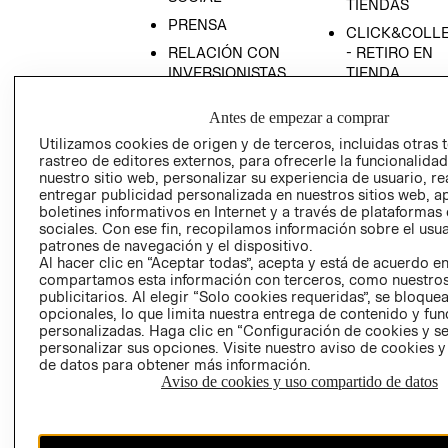
TIENDAS
PRENSA
CLICK&COLL
RELACIÓN CON
- RETIRO EN
INVERSIONISTAS
TIENDA
POLÍTICA
TÉRMINOS Y
Antes de empezar a comprar
EMPRESARIAL
CONDICIONE
Utilizamos cookies de origen y de terceros, incluidas otras 
AVISO DE
rastreo de editores externos, para ofrecerle la funcionalid
PRIVACIDAD
nuestro sitio web, personalizar su experiencia de usuario, rea
entregar publicidad personalizada en nuestros sitios web, a
GIFT CARD
boletines informativos en Internet y a través de plataformas
AVISO DE
sociales. Con ese fin, recopilamos información sobre el usua
COOKIES
patrones de navegación y el dispositivo.
Al hacer clic en “Aceptar todas”, acepta y está de acuerdo e
compartamos esta información con terceros, como nuestros
publicitarios. Al elegir “Solo cookies requeridas”, se bloque
opcionales, lo que limita nuestra entrega de contenido y fu
personalizadas. Haga clic en “Configuración de cookies y se
personalizar sus opciones. Visite nuestro aviso de cookies 
de datos para obtener más información.
Aviso de cookies y uso compartido de datos
Chile ($)
CAMBIAR REGIÓN