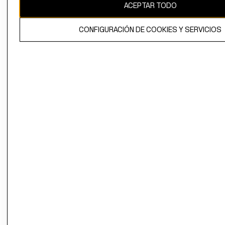
ACEPTAR TODO
CONFIGURACIÓN DE COOKIES Y SERVICIOS
El contenido de esta página web está protegido por copyright y es
propiedad de H&M Hennes & Mauritz AB.