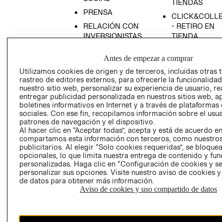
TIENDAS
PRENSA
CLICK&COLL
RELACIÓN CON
- RETIRO EN
INVERSIONISTAS
TIENDA
POLÍTICA
TÉRMINOS Y
Antes de empezar a comprar
EMPRESARIAL
CONDICIONE
Utilizamos cookies de origen y de terceros, incluidas otras 
AVISO DE
rastreo de editores externos, para ofrecerle la funcionalid
PRIVACIDAD
nuestro sitio web, personalizar su experiencia de usuario, rea
entregar publicidad personalizada en nuestros sitios web, a
GIFT CARD
boletines informativos en Internet y a través de plataformas
AVISO DE
sociales. Con ese fin, recopilamos información sobre el usua
COOKIES
patrones de navegación y el dispositivo.
Al hacer clic en “Aceptar todas”, acepta y está de acuerdo e
compartamos esta información con terceros, como nuestros
publicitarios. Al elegir “Solo cookies requeridas”, se bloque
opcionales, lo que limita nuestra entrega de contenido y fu
personalizadas. Haga clic en “Configuración de cookies y se
personalizar sus opciones. Visite nuestro aviso de cookies 
de datos para obtener más información.
Aviso de cookies y uso compartido de datos
Chile ($)
CAMBIAR REGIÓN