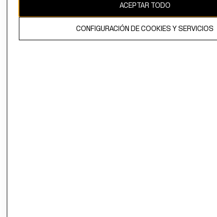
ACEPTAR TODO
CONFIGURACIÓN DE COOKIES Y SERVICIOS
El contenido de esta página web está protegido por copyright y es
propiedad de H&M Hennes & Mauritz AB.