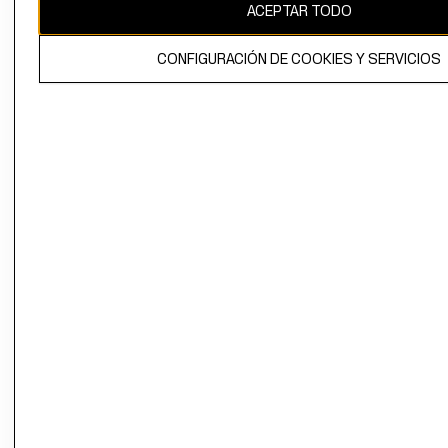
ACEPTAR TODO
CONFIGURACIÓN DE COOKIES Y SERVICIOS
El contenido de esta página web está protegido por copyright y es
propiedad de H&M Hennes & Mauritz AB.