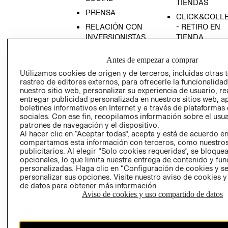
TIENDAS
PRENSA
CLICK&COLL
RELACIÓN CON
- RETIRO EN
INVERSIONISTAS
TIENDA
POLÍTICA
TÉRMINOS Y
Antes de empezar a comprar
EMPRESARIAL
CONDICIONE
Utilizamos cookies de origen y de terceros, incluidas otras 
AVISO DE
rastreo de editores externos, para ofrecerle la funcionalid
PRIVACIDAD
nuestro sitio web, personalizar su experiencia de usuario, rea
entregar publicidad personalizada en nuestros sitios web, a
GIFT CARD
boletines informativos en Internet y a través de plataformas
AVISO DE
sociales. Con ese fin, recopilamos información sobre el usua
COOKIES
patrones de navegación y el dispositivo.
Al hacer clic en “Aceptar todas”, acepta y está de acuerdo e
compartamos esta información con terceros, como nuestros
publicitarios. Al elegir “Solo cookies requeridas”, se bloque
opcionales, lo que limita nuestra entrega de contenido y fu
personalizadas. Haga clic en “Configuración de cookies y se
personalizar sus opciones. Visite nuestro aviso de cookies 
de datos para obtener más información.
Aviso de cookies y uso compartido de datos
Chile ($)
CAMBIAR REGIÓN