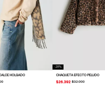
-
20
%
CALCE HOLGADO
CHAQUETA EFECTO PELUDO
NAL PRICE:
90
PRICE:
$26.392
ORIGINAL PRICE:
$32.990