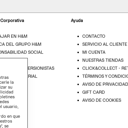
 Corporativa
Ayuda
AJAR EN H&M
CONTACTO
CA DEL GRUPO H&M
SERVICIO AL CLIENTE
ONSABILIDAD SOCIAL
MI CUENTA
SA
NUESTRAS TIENDAS
IÓN CON INVERSIONISTAS
CLICK&COLLECT - RE
ICA EMPRESARIAL
TÉRMINOS Y CONDICI
otras
cerle la
AVISO DE PRIVACIDA
izar su
blicidad
GIFT CARD
oletines
AVISO DE COOKIES
redes
l usuario,
erdo en que
estros
”, se