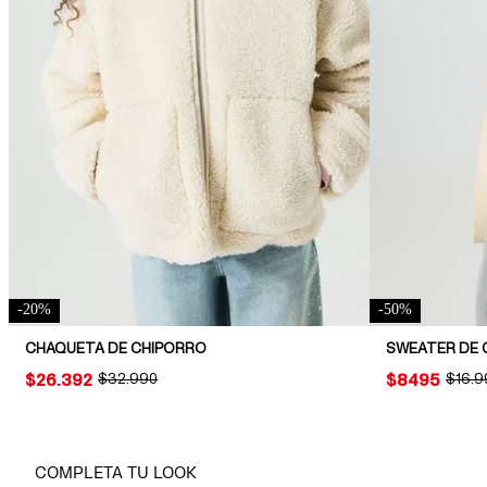
-
20
%
-
50
%
CHAQUETA DE CHIPORRO
SWEATER DE 
PRICE:
$26.392
ORIGINAL PRICE:
$32.990
PRICE:
$8495
ORIGI
$16.9
COMPLETA TU LOOK