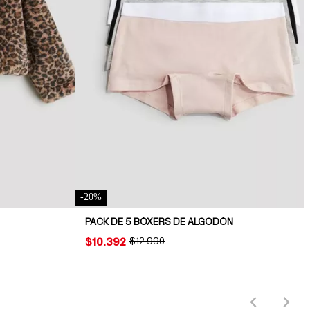
-
20
%
PACK DE 5 BÓXERS DE ALGODÓN
PRICE:
$10.392
ORIGINAL PRICE:
$12.990