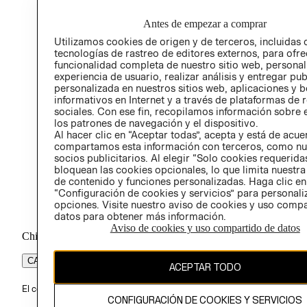
RELAC
Antes de empezar a comprar
POLÍT
Utilizamos cookies de origen y de terceros, incluidas 
tecnologías de rastreo de editores externos, para ofre
funcionalidad completa de nuestro sitio web, personal
experiencia de usuario, realizar análisis y entregar pu
personalizada en nuestros sitios web, aplicaciones y b
informativos en Internet y a través de plataformas de 
sociales. Con ese fin, recopilamos información sobre e
los patrones de navegación y el dispositivo.
Al hacer clic en “Aceptar todas”, acepta y está de acu
compartamos esta información con terceros, como nu
socios publicitarios. Al elegir “Solo cookies requeridas
bloquean las cookies opcionales, lo que limita nuestra
de contenido y funciones personalizadas. Haga clic en
“Configuración de cookies y servicios” para personali
opciones. Visite nuestro aviso de cookies y uso comp
datos para obtener más información.
Aviso de cookies y uso compartido de datos
Chile ($)
CAMBIAR REGIÓN
ACEPTAR TODO
El contenido de esta página web está protegido por copyright y es pr
CONFIGURACIÓN DE COOKIES Y SERVICIOS