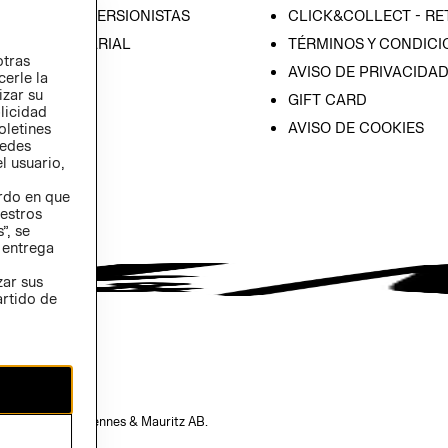
IÓN CON INVERSIONISTAS
CLICK&COLLECT - RE
ICA EMPRESARIAL
TÉRMINOS Y CONDICI
otras
AVISO DE PRIVACIDA
cerle la
izar su
GIFT CARD
blicidad
AVISO DE COOKIES
oletines
redes
l usuario,
erdo en que
estros
”, se
 entrega
zar sus
artido de
opiedad de H&M Hennes & Mauritz AB.