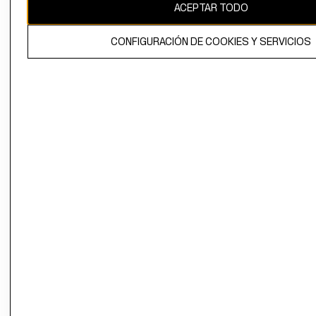
ACEPTAR TODO
CONFIGURACIÓN DE COOKIES Y SERVICIOS
El contenido de esta página web está protegido por copyright y es
propiedad de H&M Hennes & Mauritz AB.