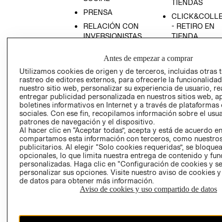
TIENDAS
PRENSA
CLICK&COLL
RELACIÓN CON
- RETIRO EN
INVERSIONISTAS
TIENDA
POLÍTICA
TÉRMINOS Y
Antes de empezar a comprar
EMPRESARIAL
CONDICIONE
Utilizamos cookies de origen y de terceros, incluidas otras 
AVISO DE
rastreo de editores externos, para ofrecerle la funcionalid
PRIVACIDAD
nuestro sitio web, personalizar su experiencia de usuario, rea
entregar publicidad personalizada en nuestros sitios web, a
GIFT CARD
boletines informativos en Internet y a través de plataformas
AVISO DE
sociales. Con ese fin, recopilamos información sobre el usua
COOKIES
patrones de navegación y el dispositivo.
Al hacer clic en “Aceptar todas”, acepta y está de acuerdo e
compartamos esta información con terceros, como nuestros
publicitarios. Al elegir “Solo cookies requeridas”, se bloque
opcionales, lo que limita nuestra entrega de contenido y fu
personalizadas. Haga clic en “Configuración de cookies y se
personalizar sus opciones. Visite nuestro aviso de cookies 
de datos para obtener más información.
Aviso de cookies y uso compartido de datos
Chile ($)
CAMBIAR REGIÓN