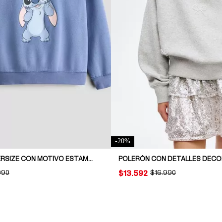
-
20
%
POLERÓN OVERSIZE CON MOTIVO ESTAMPADO
POLERÓN CON DETALLES DECO
INAL PRICE:
990
PRICE:
$13.592
ORIGINAL PRICE:
$16.990