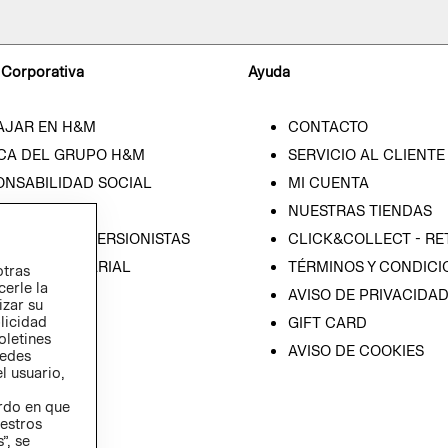
 Corporativa
Ayuda
AJAR EN H&M
CONTACTO
CA DEL GRUPO H&M
SERVICIO AL CLIENTE
ONSABILIDAD SOCIAL
MI CUENTA
SA
NUESTRAS TIENDAS
IÓN CON INVERSIONISTAS
CLICK&COLLECT - RE
ICA EMPRESARIAL
TÉRMINOS Y CONDICI
otras
cerle la
AVISO DE PRIVACIDA
izar su
blicidad
GIFT CARD
oletines
AVISO DE COOKIES
redes
l usuario,
erdo en que
estros
”, se