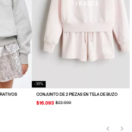
-
30
%
RATIVOS
CONJUNTO DE 2 PIEZAS EN TELA DE BUZO
PRICE:
$16.093
ORIGINAL PRICE:
$22.990