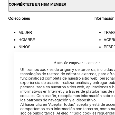
CONVIÉRTETE EN H&M MEMBER
Colecciones
Información
MUJER
TRAB
HOMBRE
ACER
NIÑOS
RESP
HOME
PREN
RELAC
Antes de empezar a comprar
POLÍT
Utilizamos cookies de origen y de terceros, incluidas 
tecnologías de rastreo de editores externos, para ofre
funcionalidad completa de nuestro sitio web, personal
experiencia de usuario, realizar análisis y entregar pu
personalizada en nuestros sitios web, aplicaciones y b
informativos en Internet y a través de plataformas de 
sociales. Con ese fin, recopilamos información sobre e
los patrones de navegación y el dispositivo.
Al hacer clic en “Aceptar todas”, acepta y está de acu
compartamos esta información con terceros, como nu
socios publicitarios. Al elegir “Solo cookies requeridas