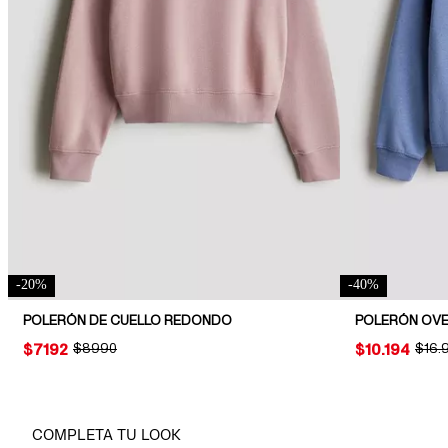
-
20
%
-
40
%
POLERÓN DE CUELLO REDONDO
PRICE:
$7192
ORIGINAL PRICE:
$8990
PRICE:
$10.194
ORIG
$16.
COMPLETA TU LOOK