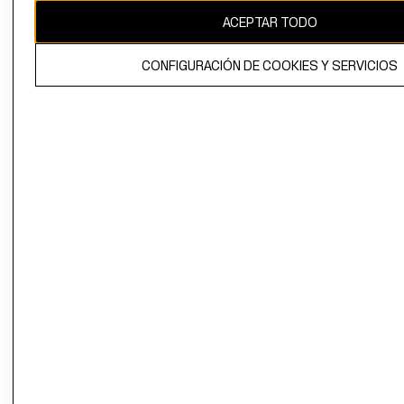
ACEPTAR TODO
CONFIGURACIÓN DE COOKIES Y SERVICIOS
El contenido de esta página web está protegido por copyright y es
propiedad de H&M Hennes & Mauritz AB.