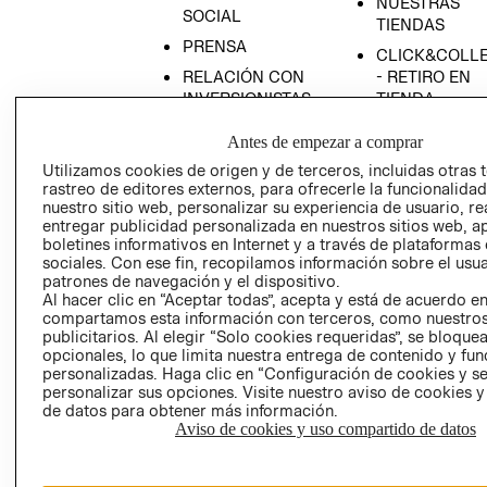
NUESTRAS
SOCIAL
TIENDAS
PRENSA
CLICK&COLL
RELACIÓN CON
- RETIRO EN
INVERSIONISTAS
TIENDA
POLÍTICA
TÉRMINOS Y
Antes de empezar a comprar
EMPRESARIAL
CONDICIONE
Utilizamos cookies de origen y de terceros, incluidas otras 
AVISO DE
rastreo de editores externos, para ofrecerle la funcionalid
PRIVACIDAD
nuestro sitio web, personalizar su experiencia de usuario, rea
entregar publicidad personalizada en nuestros sitios web, a
GIFT CARD
boletines informativos en Internet y a través de plataformas
sociales. Con ese fin, recopilamos información sobre el usua
AVISO DE
patrones de navegación y el dispositivo.
COOKIES
Al hacer clic en “Aceptar todas”, acepta y está de acuerdo e
compartamos esta información con terceros, como nuestros
publicitarios. Al elegir “Solo cookies requeridas”, se bloque
opcionales, lo que limita nuestra entrega de contenido y fu
personalizadas. Haga clic en “Configuración de cookies y se
personalizar sus opciones. Visite nuestro aviso de cookies 
de datos para obtener más información.
Aviso de cookies y uso compartido de datos
Chile ($)
CAMBIAR REGIÓN