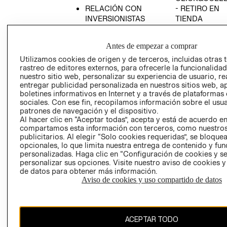
RELACIÓN CON
- RETIRO EN
INVERSIONISTAS
TIENDA
POLÍTICA
TÉRMINOS Y
EMPRESARIAL
CONDICIONE
Antes de empezar a comprar
AVISO DE
Utilizamos cookies de origen y de terceros, incluidas otras 
PRIVACIDAD
rastreo de editores externos, para ofrecerle la funcionalid
nuestro sitio web, personalizar su experiencia de usuario, rea
GIFT CARD
entregar publicidad personalizada en nuestros sitios web, a
boletines informativos en Internet y a través de plataformas
AVISO DE
sociales. Con ese fin, recopilamos información sobre el usua
COOKIES
patrones de navegación y el dispositivo.
Al hacer clic en “Aceptar todas”, acepta y está de acuerdo e
compartamos esta información con terceros, como nuestros
publicitarios. Al elegir “Solo cookies requeridas”, se bloque
opcionales, lo que limita nuestra entrega de contenido y fu
personalizadas. Haga clic en “Configuración de cookies y se
personalizar sus opciones. Visite nuestro aviso de cookies 
de datos para obtener más información.
Chile ($)
Aviso de cookies y uso compartido de datos
CAMBIAR REGIÓN
ACEPTAR TODO