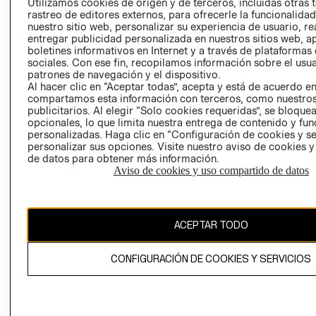
CLICK&COLL
Utilizamos cookies de origen y de terceros, incluidas otras 
rastreo de editores externos, para ofrecerle la funcionalid
RELACIÓN CON
- RETIRO EN
nuestro sitio web, personalizar su experiencia de usuario, rea
INVERSIONISTAS
TIENDA
entregar publicidad personalizada en nuestros sitios web, a
POLÍTICA
TÉRMINOS Y
boletines informativos en Internet y a través de plataformas
sociales. Con ese fin, recopilamos información sobre el usua
EMPRESARIAL
CONDICIONE
patrones de navegación y el dispositivo.
AVISO DE
Al hacer clic en “Aceptar todas”, acepta y está de acuerdo e
PRIVACIDAD
compartamos esta información con terceros, como nuestros
publicitarios. Al elegir “Solo cookies requeridas”, se bloque
GIFT CARD
opcionales, lo que limita nuestra entrega de contenido y fu
personalizadas. Haga clic en “Configuración de cookies y se
AVISO DE
personalizar sus opciones. Visite nuestro aviso de cookies 
COOKIES
de datos para obtener más información.
Aviso de cookies y uso compartido de datos
ACEPTAR TODO
Chile ($)
CONFIGURACIÓN DE COOKIES Y SERVICIOS
CAMBIAR REGIÓN