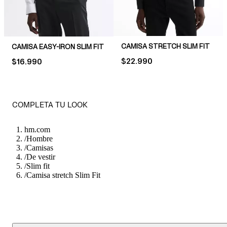
CAMISA STRETCH SLIM FIT
CAMISA EASY-IRON SLIM FIT
PRICE:
$22.990
PRICE:
$16.990
COMPLETA TU LOOK
hm.com
/
Hombre
/
Camisas
/
De vestir
/
Slim fit
/
Camisa stretch Slim Fit