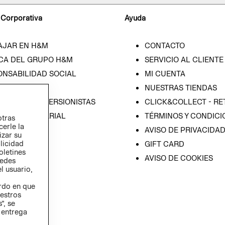
 Corporativa
Ayuda
AJAR EN H&M
CONTACTO
CA DEL GRUPO H&M
SERVICIO AL CLIENTE
ONSABILIDAD SOCIAL
MI CUENTA
SA
NUESTRAS TIENDAS
IÓN CON INVERSIONISTAS
CLICK&COLLECT - RE
ICA EMPRESARIAL
TÉRMINOS Y CONDICI
otras
cerle la
AVISO DE PRIVACIDA
izar su
blicidad
GIFT CARD
oletines
AVISO DE COOKIES
redes
l usuario,
erdo en que
estros
”, se
 entrega