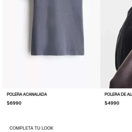
POLERA ACANALADA
POLERA DE A
PRICE:
$6990
PRICE:
$4990
COMPLETA TU LOOK