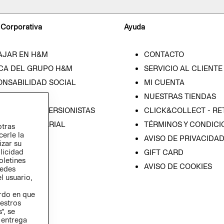
 Corporativa
Ayuda
AJAR EN H&M
CONTACTO
CA DEL GRUPO H&M
SERVICIO AL CLIENTE
ONSABILIDAD SOCIAL
MI CUENTA
SA
NUESTRAS TIENDAS
IÓN CON INVERSIONISTAS
CLICK&COLLECT - RE
ICA EMPRESARIAL
TÉRMINOS Y CONDICI
otras
cerle la
AVISO DE PRIVACIDA
izar su
blicidad
GIFT CARD
oletines
AVISO DE COOKIES
redes
l usuario,
erdo en que
estros
”, se
 entrega