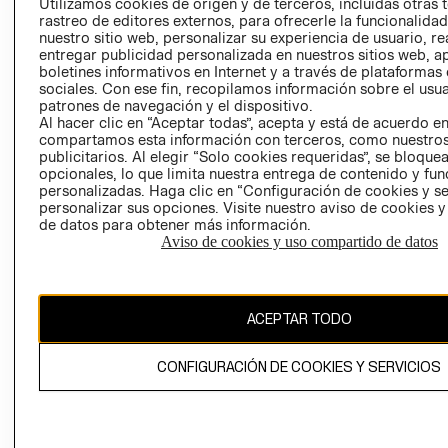
CLICK&COLL
Utilizamos cookies de origen y de terceros, incluidas otras 
rastreo de editores externos, para ofrecerle la funcionalid
RELACIÓN CON
- RETIRO EN
nuestro sitio web, personalizar su experiencia de usuario, rea
INVERSIONISTAS
TIENDA
entregar publicidad personalizada en nuestros sitios web, a
POLÍTICA
TÉRMINOS Y
boletines informativos en Internet y a través de plataformas
sociales. Con ese fin, recopilamos información sobre el usua
EMPRESARIAL
CONDICIONE
patrones de navegación y el dispositivo.
AVISO DE
Al hacer clic en “Aceptar todas”, acepta y está de acuerdo e
PRIVACIDAD
compartamos esta información con terceros, como nuestros
publicitarios. Al elegir “Solo cookies requeridas”, se bloque
GIFT CARD
opcionales, lo que limita nuestra entrega de contenido y fu
personalizadas. Haga clic en “Configuración de cookies y se
AVISO DE
personalizar sus opciones. Visite nuestro aviso de cookies 
COOKIES
de datos para obtener más información.
Aviso de cookies y uso compartido de datos
ACEPTAR TODO
Chile ($)
CONFIGURACIÓN DE COOKIES Y SERVICIOS
CAMBIAR REGIÓN