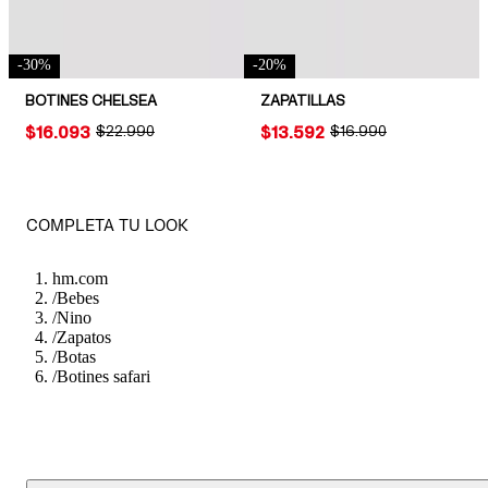
-
30
%
-
20
%
BOTINES CHELSEA
ZAPATILLAS
PRICE:
$16.093
ORIGINAL PRICE:
$22.990
PRICE:
$13.592
ORIGINAL PRICE:
$16.990
COMPLETA TU LOOK
hm.com
/
Bebes
/
Nino
/
Zapatos
/
Botas
/
Botines safari