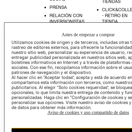
TIENDAS
PRENSA
CLICK&COLL
RELACIÓN CON
- RETIRO EN
INVERSIONISTAS
TIENDA
POLÍTICA
TÉRMINOS Y
Antes de empezar a comprar
EMPRESARIAL
CONDICIONE
Utilizamos cookies de origen y de terceros, incluidas otras 
AVISO DE
rastreo de editores externos, para ofrecerle la funcionalid
PRIVACIDAD
nuestro sitio web, personalizar su experiencia de usuario, rea
entregar publicidad personalizada en nuestros sitios web, a
GIFT CARD
boletines informativos en Internet y a través de plataformas
AVISO DE
sociales. Con ese fin, recopilamos información sobre el usua
COOKIES
patrones de navegación y el dispositivo.
Al hacer clic en “Aceptar todas”, acepta y está de acuerdo e
compartamos esta información con terceros, como nuestros
publicitarios. Al elegir “Solo cookies requeridas”, se bloque
opcionales, lo que limita nuestra entrega de contenido y fu
personalizadas. Haga clic en “Configuración de cookies y se
personalizar sus opciones. Visite nuestro aviso de cookies 
de datos para obtener más información.
Aviso de cookies y uso compartido de datos
Chile ($)
CAMBIAR REGIÓN