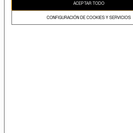
ACEPTAR TODO
CONFIGURACIÓN DE COOKIES Y SERVICIOS
El contenido de esta página web está protegido por copyright y es
propiedad de H&M Hennes & Mauritz AB.