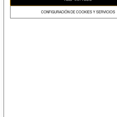
El contenido de esta página web está protegido por copyright y es
CONFIGURACIÓN DE COOKIES Y SERVICIOS
propiedad de H&M Hennes & Mauritz AB.