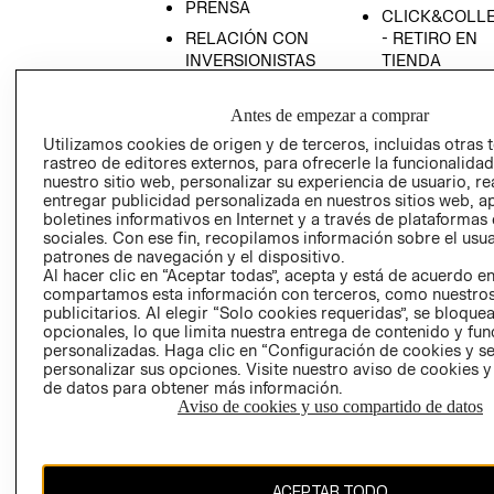
PRENSA
CLICK&COLL
RELACIÓN CON
- RETIRO EN
INVERSIONISTAS
TIENDA
POLÍTICA
TÉRMINOS Y
EMPRESARIAL
CONDICIONE
Antes de empezar a comprar
Utilizamos cookies de origen y de terceros, incluidas otras 
AVISO DE
rastreo de editores externos, para ofrecerle la funcionalid
PRIVACIDAD
nuestro sitio web, personalizar su experiencia de usuario, rea
GIFT CARD
entregar publicidad personalizada en nuestros sitios web, a
boletines informativos en Internet y a través de plataformas
AVISO DE
sociales. Con ese fin, recopilamos información sobre el usua
COOKIES
patrones de navegación y el dispositivo.
Al hacer clic en “Aceptar todas”, acepta y está de acuerdo e
compartamos esta información con terceros, como nuestros
publicitarios. Al elegir “Solo cookies requeridas”, se bloque
opcionales, lo que limita nuestra entrega de contenido y fu
personalizadas. Haga clic en “Configuración de cookies y se
personalizar sus opciones. Visite nuestro aviso de cookies 
de datos para obtener más información.
Chile ($)
Aviso de cookies y uso compartido de datos
CAMBIAR REGIÓN
ACEPTAR TODO