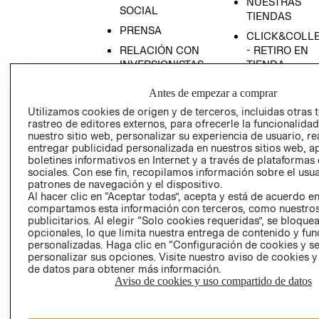
NUESTRAS
SOCIAL
TIENDAS
PRENSA
CLICK&COLL
RELACIÓN CON
- RETIRO EN
INVERSIONISTAS
TIENDA
POLÍTICA
TÉRMINOS Y
Antes de empezar a comprar
EMPRESARIAL
CONDICIONE
Utilizamos cookies de origen y de terceros, incluidas otras 
AVISO DE
rastreo de editores externos, para ofrecerle la funcionalid
PRIVACIDAD
nuestro sitio web, personalizar su experiencia de usuario, rea
entregar publicidad personalizada en nuestros sitios web, a
GIFT CARD
boletines informativos en Internet y a través de plataformas
sociales. Con ese fin, recopilamos información sobre el usua
AVISO DE
patrones de navegación y el dispositivo.
COOKIES
Al hacer clic en “Aceptar todas”, acepta y está de acuerdo e
compartamos esta información con terceros, como nuestros
publicitarios. Al elegir “Solo cookies requeridas”, se bloque
opcionales, lo que limita nuestra entrega de contenido y fu
personalizadas. Haga clic en “Configuración de cookies y se
personalizar sus opciones. Visite nuestro aviso de cookies 
de datos para obtener más información.
Aviso de cookies y uso compartido de datos
Chile ($)
CAMBIAR REGIÓN