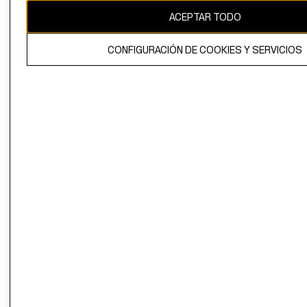
ACEPTAR TODO
CONFIGURACIÓN DE COOKIES Y SERVICIOS
El contenido de esta página web está protegido por copyright y es
propiedad de H&M Hennes & Mauritz AB.