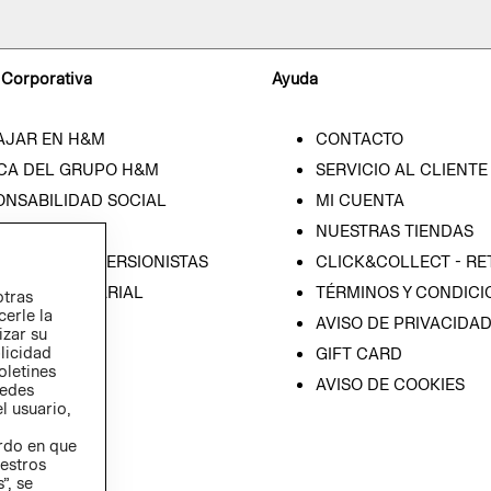
 Corporativa
Ayuda
AJAR EN H&M
CONTACTO
CA DEL GRUPO H&M
SERVICIO AL CLIENTE
ONSABILIDAD SOCIAL
MI CUENTA
SA
NUESTRAS TIENDAS
IÓN CON INVERSIONISTAS
CLICK&COLLECT - RE
ICA EMPRESARIAL
TÉRMINOS Y CONDICI
otras
cerle la
AVISO DE PRIVACIDA
izar su
blicidad
GIFT CARD
oletines
AVISO DE COOKIES
redes
l usuario,
erdo en que
estros
”, se