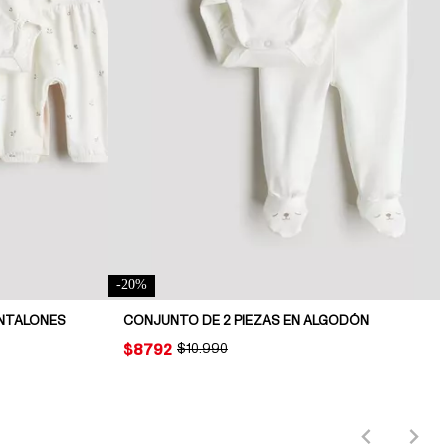
-
20
%
ANTALONES
CONJUNTO DE 2 PIEZAS EN ALGODÓN
PRICE:
$8792
ORIGINAL PRICE:
$10.990