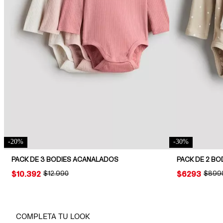
-
20
%
-
30
%
PACK DE 3 BODIES ACANALADOS
PACK DE 2 BO
PRICE:
$10.392
ORIGINAL PRICE:
$12.990
PRICE:
$6293
ORIGI
$899
COMPLETA TU LOOK