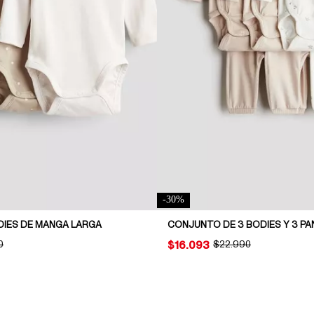
-
30
%
DIES DE MANGA LARGA
CONJUNTO DE 3 BODIES Y 3 P
NAL PRICE:
0
PRICE:
$16.093
ORIGINAL PRICE:
$22.990