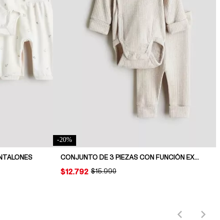
-
20
%
ANTALONES
CONJUNTO DE 3 PIEZAS CON FUNCIÓN EXTENSIBLE
PRICE:
$12.792
ORIGINAL PRICE:
$15.990