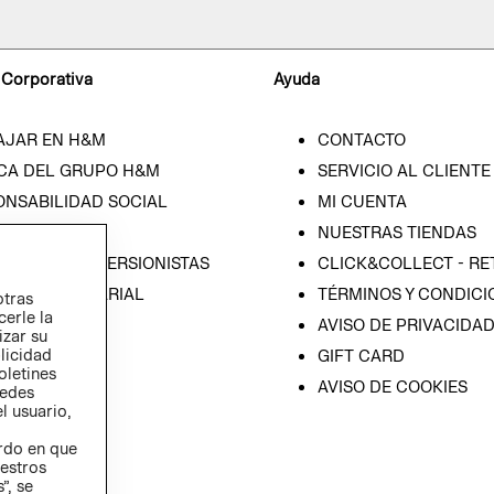
 Corporativa
Ayuda
AJAR EN H&M
CONTACTO
CA DEL GRUPO H&M
SERVICIO AL CLIENTE
ONSABILIDAD SOCIAL
MI CUENTA
SA
NUESTRAS TIENDAS
IÓN CON INVERSIONISTAS
CLICK&COLLECT - RE
ICA EMPRESARIAL
TÉRMINOS Y CONDICI
otras
cerle la
AVISO DE PRIVACIDA
izar su
blicidad
GIFT CARD
oletines
AVISO DE COOKIES
redes
l usuario,
erdo en que
estros
”, se