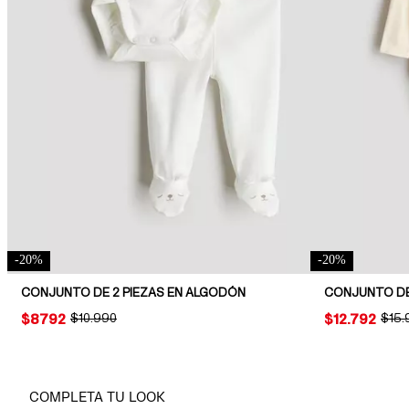
-
20
%
-
20
%
CONJUNTO DE 2 PIEZAS EN ALGODÓN
PRICE:
$8792
ORIGINAL PRICE:
$10.990
PRICE:
$12.792
ORIG
$15.
COMPLETA TU LOOK