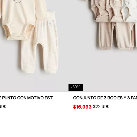
-
30
%
CONJUNTO DE PUNTO CON MOTIVO ESTAMPADO 3 PIEZAS
CONJUNTO DE 3 BODIES Y 3 P
INAL PRICE:
990
PRICE:
$16.093
ORIGINAL PRICE:
$22.990