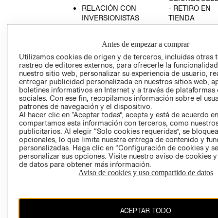
RELACIÓN CON
- RETIRO EN
INVERSIONISTAS
TIENDA
POLÍTICA
TÉRMINOS Y
EMPRESARIAL
CONDICIONE
Antes de empezar a comprar
AVISO DE
Utilizamos cookies de origen y de terceros, incluidas otras 
PRIVACIDAD
rastreo de editores externos, para ofrecerle la funcionalid
nuestro sitio web, personalizar su experiencia de usuario, rea
GIFT CARD
entregar publicidad personalizada en nuestros sitios web, a
boletines informativos en Internet y a través de plataformas
AVISO DE
sociales. Con ese fin, recopilamos información sobre el usua
COOKIES
patrones de navegación y el dispositivo.
Al hacer clic en “Aceptar todas”, acepta y está de acuerdo e
compartamos esta información con terceros, como nuestros
publicitarios. Al elegir “Solo cookies requeridas”, se bloque
opcionales, lo que limita nuestra entrega de contenido y fu
personalizadas. Haga clic en “Configuración de cookies y se
personalizar sus opciones. Visite nuestro aviso de cookies 
de datos para obtener más información.
Chile ($)
Aviso de cookies y uso compartido de datos
CAMBIAR REGIÓN
ACEPTAR TODO