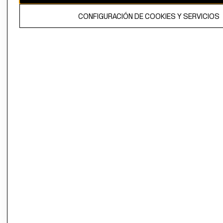
El contenido de esta página web está protegido por copyright y es
CONFIGURACIÓN DE COOKIES Y SERVICIOS
propiedad de H&M Hennes & Mauritz AB.