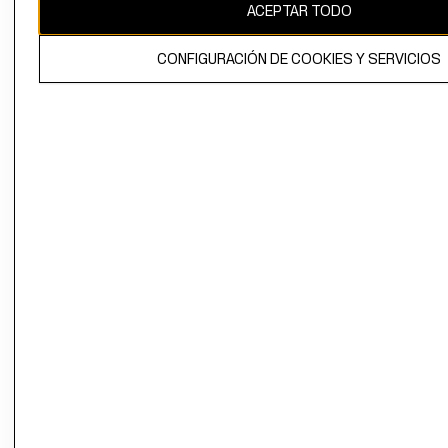
ACEPTAR TODO
CONFIGURACIÓN DE COOKIES Y SERVICIOS
El contenido de esta página web está protegido por copyright y es
propiedad de H&M Hennes & Mauritz AB.