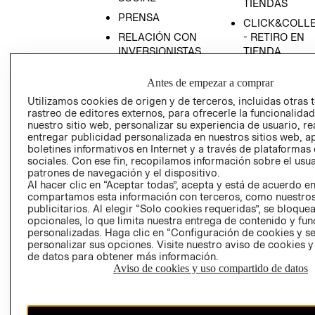
TIENDAS
PRENSA
CLICK&COLL
RELACIÓN CON
- RETIRO EN
INVERSIONISTAS
TIENDA
POLÍTICA
TÉRMINOS Y
Antes de empezar a comprar
EMPRESARIAL
CONDICIONE
Utilizamos cookies de origen y de terceros, incluidas otras 
AVISO DE
rastreo de editores externos, para ofrecerle la funcionalid
PRIVACIDAD
nuestro sitio web, personalizar su experiencia de usuario, rea
entregar publicidad personalizada en nuestros sitios web, a
GIFT CARD
boletines informativos en Internet y a través de plataformas
AVISO DE
sociales. Con ese fin, recopilamos información sobre el usua
COOKIES
patrones de navegación y el dispositivo.
Al hacer clic en “Aceptar todas”, acepta y está de acuerdo e
compartamos esta información con terceros, como nuestros
publicitarios. Al elegir “Solo cookies requeridas”, se bloque
opcionales, lo que limita nuestra entrega de contenido y fu
personalizadas. Haga clic en “Configuración de cookies y se
personalizar sus opciones. Visite nuestro aviso de cookies 
de datos para obtener más información.
Aviso de cookies y uso compartido de datos
Chile ($)
CAMBIAR REGIÓN