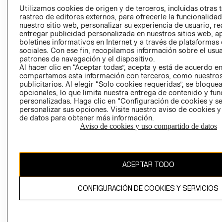
PRENSA
Utilizamos cookies de origen y de terceros, incluidas otras 
CLICK&COLL
rastreo de editores externos, para ofrecerle la funcionalid
RELACIÓN CON
- RETIRO EN
nuestro sitio web, personalizar su experiencia de usuario, rea
INVERSIONISTAS
TIENDA
entregar publicidad personalizada en nuestros sitios web, a
boletines informativos en Internet y a través de plataformas
POLÍTICA
TÉRMINOS Y
sociales. Con ese fin, recopilamos información sobre el usua
EMPRESARIAL
CONDICIONE
patrones de navegación y el dispositivo.
Al hacer clic en “Aceptar todas”, acepta y está de acuerdo e
AVISO DE
compartamos esta información con terceros, como nuestros
PRIVACIDAD
publicitarios. Al elegir “Solo cookies requeridas”, se bloque
GIFT CARD
opcionales, lo que limita nuestra entrega de contenido y fu
personalizadas. Haga clic en “Configuración de cookies y se
AVISO DE
personalizar sus opciones. Visite nuestro aviso de cookies 
COOKIES
de datos para obtener más información.
Aviso de cookies y uso compartido de datos
ACEPTAR TODO
Chile ($)
CONFIGURACIÓN DE COOKIES Y SERVICIOS
CAMBIAR REGIÓN