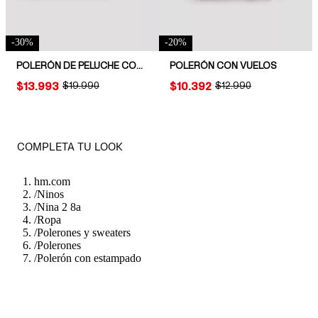
-
30
%
-
20
%
POLERÓN DE PELUCHE CON MOTIVO
POLERÓN CON VUELOS
PRICE:
$13.993
ORIGINAL PRICE:
$19.990
PRICE:
$10.392
ORIGINAL PRICE:
$12.990
COMPLETA TU LOOK
hm.com
/
Ninos
/
Nina 2 8a
/
Ropa
/
Polerones y sweaters
/
Polerones
/
Polerón con estampado