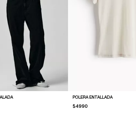
NALADA
POLERA ENTALLADA
PRICE:
$4990