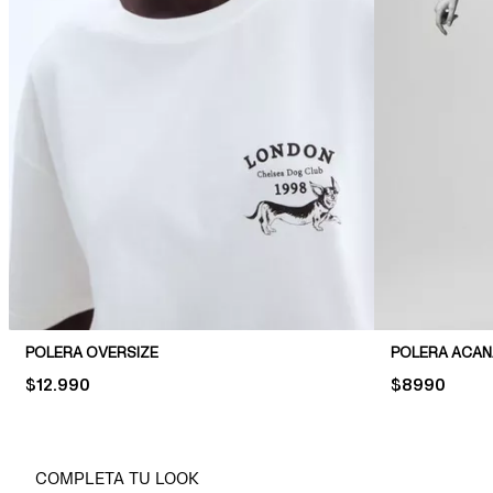
POLERA OVERSIZE
POLERA ACA
PRICE:
$12.990
PRICE:
$8990
COMPLETA TU LOOK