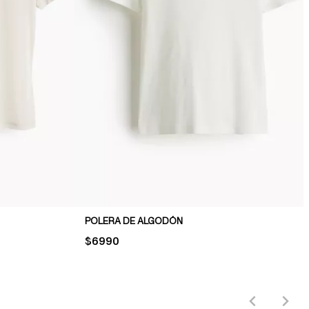
POLERA DE ALGODÓN
PRICE:
$6990