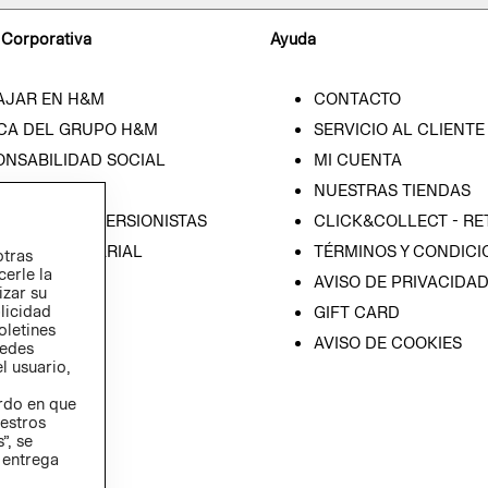
 Corporativa
Ayuda
AJAR EN H&M
CONTACTO
CA DEL GRUPO H&M
SERVICIO AL CLIENTE
ONSABILIDAD SOCIAL
MI CUENTA
SA
NUESTRAS TIENDAS
IÓN CON INVERSIONISTAS
CLICK&COLLECT - RE
ICA EMPRESARIAL
TÉRMINOS Y CONDICI
otras
cerle la
AVISO DE PRIVACIDA
izar su
blicidad
GIFT CARD
oletines
AVISO DE COOKIES
redes
l usuario,
erdo en que
estros
”, se
 entrega