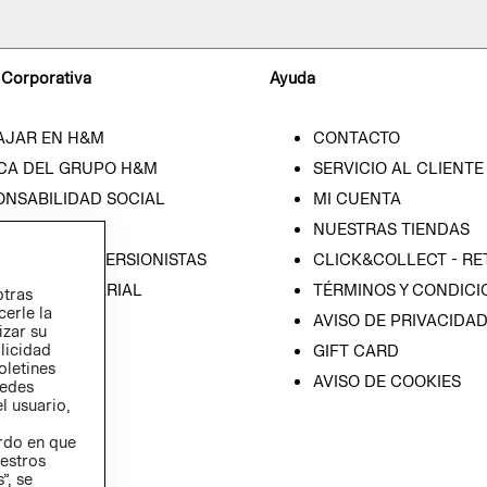
 Corporativa
Ayuda
AJAR EN H&M
CONTACTO
CA DEL GRUPO H&M
SERVICIO AL CLIENTE
ONSABILIDAD SOCIAL
MI CUENTA
SA
NUESTRAS TIENDAS
IÓN CON INVERSIONISTAS
CLICK&COLLECT - RE
ICA EMPRESARIAL
TÉRMINOS Y CONDICI
otras
cerle la
AVISO DE PRIVACIDA
izar su
blicidad
GIFT CARD
oletines
AVISO DE COOKIES
redes
l usuario,
erdo en que
estros
”, se