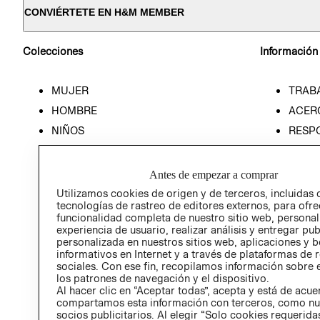
CONVIÉRTETE EN H&M MEMBER
Colecciones
Información
MUJER
TRAB
HOMBRE
ACER
NIÑOS
RESP
HOME
PREN
RELAC
Antes de empezar a comprar
POLÍT
Utilizamos cookies de origen y de terceros, incluidas 
tecnologías de rastreo de editores externos, para ofre
funcionalidad completa de nuestro sitio web, personal
experiencia de usuario, realizar análisis y entregar pu
personalizada en nuestros sitios web, aplicaciones y b
informativos en Internet y a través de plataformas de 
sociales. Con ese fin, recopilamos información sobre e
los patrones de navegación y el dispositivo.
Al hacer clic en “Aceptar todas”, acepta y está de acu
compartamos esta información con terceros, como nu
socios publicitarios. Al elegir “Solo cookies requeridas