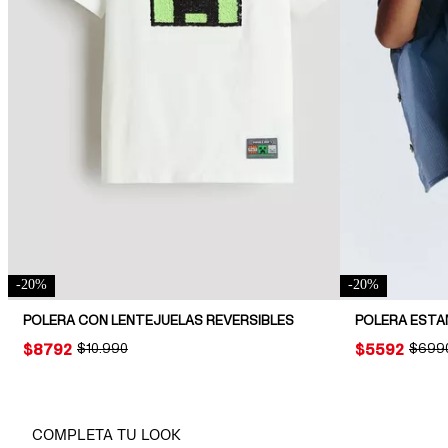
-
20
%
-
20
%
POLERA CON LENTEJUELAS REVERSIBLES
POLERA EST
PRICE:
$8792
ORIGINAL PRICE:
$10.990
PRICE:
$5592
ORIGI
$699
COMPLETA TU LOOK