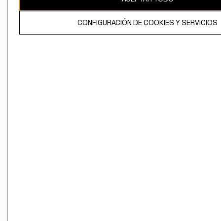
El contenido de esta página web está protegido por copyright y es
CONFIGURACIÓN DE COOKIES Y SERVICIOS
propiedad de H&M Hennes & Mauritz AB.