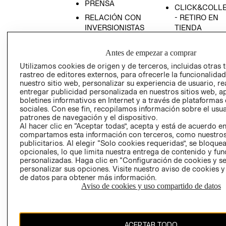
PRENSA
CLICK&COLL
RELACIÓN CON
- RETIRO EN
INVERSIONISTAS
TIENDA
POLÍTICA
TÉRMINOS Y
EMPRESARIAL
CONDICIONE
Antes de empezar a comprar
Utilizamos cookies de origen y de terceros, incluidas otras 
AVISO DE
rastreo de editores externos, para ofrecerle la funcionalid
PRIVACIDAD
nuestro sitio web, personalizar su experiencia de usuario, rea
GIFT CARD
entregar publicidad personalizada en nuestros sitios web, a
boletines informativos en Internet y a través de plataformas
AVISO DE
sociales. Con ese fin, recopilamos información sobre el usua
COOKIES
patrones de navegación y el dispositivo.
Al hacer clic en “Aceptar todas”, acepta y está de acuerdo e
compartamos esta información con terceros, como nuestros
publicitarios. Al elegir “Solo cookies requeridas”, se bloque
opcionales, lo que limita nuestra entrega de contenido y fu
personalizadas. Haga clic en “Configuración de cookies y se
personalizar sus opciones. Visite nuestro aviso de cookies 
de datos para obtener más información.
Chile ($)
Aviso de cookies y uso compartido de datos
CAMBIAR REGIÓN
ACEPTAR TODO