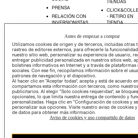
TIENDAS
PRENSA
CLICK&COLL
RELACIÓN CON
- RETIRO EN
INVERSIONISTAS
TIENDA
POLÍTICA
TÉRMINOS Y
Antes de empezar a comprar
EMPRESARIAL
CONDICIONE
Utilizamos cookies de origen y de terceros, incluidas otras 
AVISO DE
rastreo de editores externos, para ofrecerle la funcionalid
PRIVACIDAD
nuestro sitio web, personalizar su experiencia de usuario, rea
entregar publicidad personalizada en nuestros sitios web, a
GIFT CARD
boletines informativos en Internet y a través de plataformas
AVISO DE
sociales. Con ese fin, recopilamos información sobre el usua
COOKIES
patrones de navegación y el dispositivo.
Al hacer clic en “Aceptar todas”, acepta y está de acuerdo e
compartamos esta información con terceros, como nuestros
publicitarios. Al elegir “Solo cookies requeridas”, se bloque
opcionales, lo que limita nuestra entrega de contenido y fu
personalizadas. Haga clic en “Configuración de cookies y se
personalizar sus opciones. Visite nuestro aviso de cookies 
de datos para obtener más información.
Aviso de cookies y uso compartido de datos
Chile ($)
CAMBIAR REGIÓN