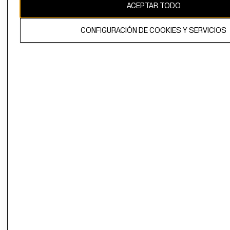
ACEPTAR TODO
CONFIGURACIÓN DE COOKIES Y SERVICIOS
El contenido de esta página web está protegido por copyright y es
propiedad de H&M Hennes & Mauritz AB.