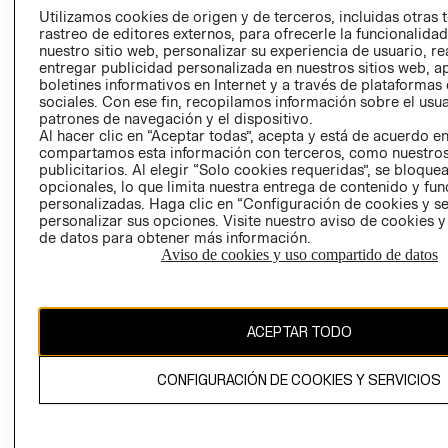
PRENSA
Utilizamos cookies de origen y de terceros, incluidas otras 
CLICK&COLL
rastreo de editores externos, para ofrecerle la funcionalid
RELACIÓN CON
- RETIRO EN
nuestro sitio web, personalizar su experiencia de usuario, rea
INVERSIONISTAS
TIENDA
entregar publicidad personalizada en nuestros sitios web, a
boletines informativos en Internet y a través de plataformas
POLÍTICA
TÉRMINOS Y
sociales. Con ese fin, recopilamos información sobre el usua
EMPRESARIAL
CONDICIONE
patrones de navegación y el dispositivo.
Al hacer clic en “Aceptar todas”, acepta y está de acuerdo e
AVISO DE
compartamos esta información con terceros, como nuestros
PRIVACIDAD
publicitarios. Al elegir “Solo cookies requeridas”, se bloque
GIFT CARD
opcionales, lo que limita nuestra entrega de contenido y fu
personalizadas. Haga clic en “Configuración de cookies y se
AVISO DE
personalizar sus opciones. Visite nuestro aviso de cookies 
COOKIES
de datos para obtener más información.
Aviso de cookies y uso compartido de datos
ACEPTAR TODO
Chile ($)
CONFIGURACIÓN DE COOKIES Y SERVICIOS
CAMBIAR REGIÓN