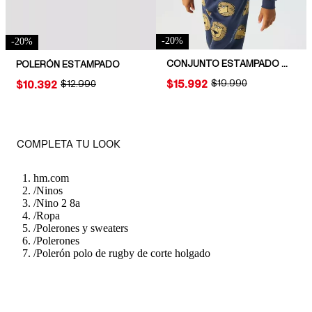
-
20
%
-
20
%
CONJUNTO ESTAMPADO DE 2 PIEZAS EN TELA DE BUZO
POLERÓN ESTAMPADO
PRICE:
$15.992
ORIGINAL PRICE:
$19.990
PRICE:
$10.392
ORIGINAL PRICE:
$12.990
COMPLETA TU LOOK
hm.com
/
Ninos
/
Nino 2 8a
/
Ropa
/
Polerones y sweaters
/
Polerones
/
Polerón polo de rugby de corte holgado