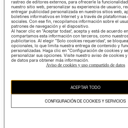
RELACIÓN CON
- RETIRO EN
rastreo de editores externos, para ofrecerle la funcionalid
INVERSIONISTAS
TIENDA
nuestro sitio web, personalizar su experiencia de usuario, rea
entregar publicidad personalizada en nuestros sitios web, a
POLÍTICA
TÉRMINOS Y
boletines informativos en Internet y a través de plataformas
EMPRESARIAL
CONDICIONE
sociales. Con ese fin, recopilamos información sobre el usua
patrones de navegación y el dispositivo.
AVISO DE
Al hacer clic en “Aceptar todas”, acepta y está de acuerdo e
PRIVACIDAD
compartamos esta información con terceros, como nuestros
publicitarios. Al elegir “Solo cookies requeridas”, se bloque
GIFT CARD
opcionales, lo que limita nuestra entrega de contenido y fu
AVISO DE
personalizadas. Haga clic en “Configuración de cookies y se
personalizar sus opciones. Visite nuestro aviso de cookies 
COOKIES
de datos para obtener más información.
Aviso de cookies y uso compartido de datos
ACEPTAR TODO
Chile ($)
CONFIGURACIÓN DE COOKIES Y SERVICIOS
CAMBIAR REGIÓN