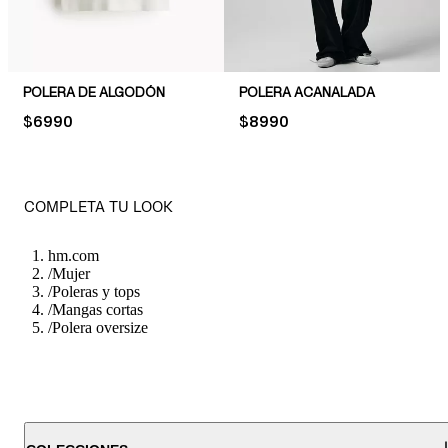
POLERA DE ALGODÓN
POLERA ACANALADA
PRICE:
$6990
PRICE:
$8990
COMPLETA TU LOOK
hm.com
/
Mujer
/
Poleras y tops
/
Mangas cortas
/
Polera oversize