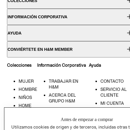
COLECCIONES
INFORMACIÓN CORPORATIVA
AYUDA
CONVIÉRTETE EN H&M MEMBER
Colecciones
Información Corporativa
Ayuda
MUJER
TRABAJAR EN
CONTACTO
H&M
HOMBRE
SERVICIO AL
ACERCA DEL
CLIENTE
NIÑOS
GRUPO H&M
MI CUENTA
HOME
RESPONSABILIDAD
NUESTRAS
SOCIAL
TIENDAS
Antes de empezar a comprar
PRENSA
CLICK&COLL
Utilizamos cookies de origen y de terceros, incluidas otras 