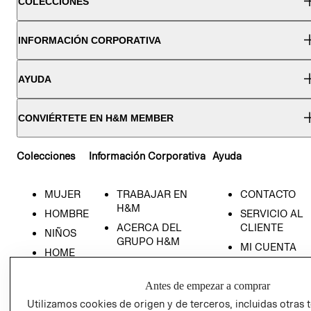
COLECCIONES
INFORMACIÓN CORPORATIVA
AYUDA
CONVIÉRTETE EN H&M MEMBER
Colecciones
Información Corporativa
Ayuda
MUJER
TRABAJAR EN
CONTACTO
H&M
HOMBRE
SERVICIO AL
ACERCA DEL
CLIENTE
NIÑOS
GRUPO H&M
MI CUENTA
HOME
RESPONSABILIDAD
NUESTRAS
SOCIAL
TIENDAS
Antes de empezar a comprar
PRENSA
CLICK&COLL
Utilizamos cookies de origen y de terceros, incluidas otras 