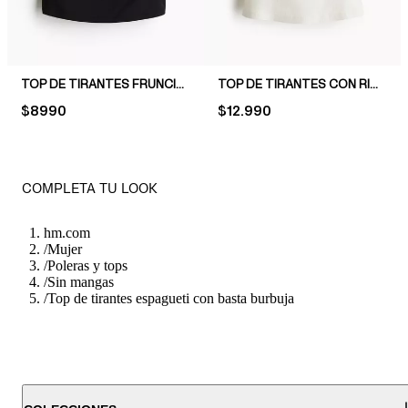
TOP DE TIRANTES FRUNCIDO
TOP DE TIRANTES CON RIBETE DE ENCAJE
PRICE:
$8990
PRICE:
$12.990
COMPLETA TU LOOK
hm.com
/
Mujer
/
Poleras y tops
/
Sin mangas
/
Top de tirantes espagueti con basta burbuja