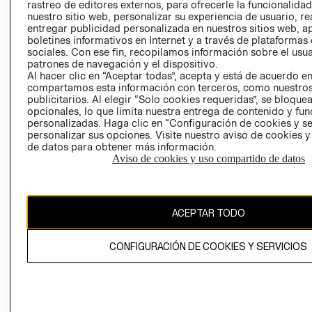
RELACIÓN CON
- RETIRO EN
rastreo de editores externos, para ofrecerle la funcionalid
INVERSIONISTAS
TIENDA
nuestro sitio web, personalizar su experiencia de usuario, rea
entregar publicidad personalizada en nuestros sitios web, a
POLÍTICA
TÉRMINOS Y
boletines informativos en Internet y a través de plataformas
EMPRESARIAL
CONDICIONE
sociales. Con ese fin, recopilamos información sobre el usua
patrones de navegación y el dispositivo.
AVISO DE
Al hacer clic en “Aceptar todas”, acepta y está de acuerdo e
PRIVACIDAD
compartamos esta información con terceros, como nuestros
publicitarios. Al elegir “Solo cookies requeridas”, se bloque
GIFT CARD
opcionales, lo que limita nuestra entrega de contenido y fu
AVISO DE
personalizadas. Haga clic en “Configuración de cookies y se
personalizar sus opciones. Visite nuestro aviso de cookies 
COOKIES
de datos para obtener más información.
Aviso de cookies y uso compartido de datos
ACEPTAR TODO
Chile ($)
CONFIGURACIÓN DE COOKIES Y SERVICIOS
CAMBIAR REGIÓN