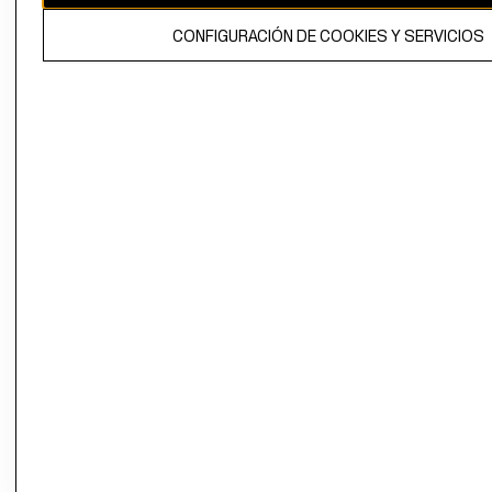
El contenido de esta página web está protegido por copyright y es
CONFIGURACIÓN DE COOKIES Y SERVICIOS
propiedad de H&M Hennes & Mauritz AB.