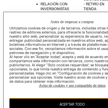
RELACIÓN CON
- RETIRO EN
INVERSIONISTAS
TIENDA
POLÍTICA
TÉRMINOS Y
EMPRESARIAL
CONDICIONE
Antes de empezar a comprar
AVISO DE
Utilizamos cookies de origen y de terceros, incluidas otras 
PRIVACIDAD
rastreo de editores externos, para ofrecerle la funcionalid
nuestro sitio web, personalizar su experiencia de usuario, rea
GIFT CARD
entregar publicidad personalizada en nuestros sitios web, a
boletines informativos en Internet y a través de plataformas
AVISO DE
sociales. Con ese fin, recopilamos información sobre el usua
COOKIES
patrones de navegación y el dispositivo.
Al hacer clic en “Aceptar todas”, acepta y está de acuerdo e
compartamos esta información con terceros, como nuestros
publicitarios. Al elegir “Solo cookies requeridas”, se bloque
opcionales, lo que limita nuestra entrega de contenido y fu
personalizadas. Haga clic en “Configuración de cookies y se
personalizar sus opciones. Visite nuestro aviso de cookies 
de datos para obtener más información.
Chile ($)
Aviso de cookies y uso compartido de datos
CAMBIAR REGIÓN
ACEPTAR TODO